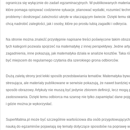
ogranicza się wyłącznie do zadań egzaminacyjnych. W publikowanych materia
które pomaga opisywać codzienne sytuacje, planować wydatki, rozumieć tech
problemy i dostrzegać zależności ukryte w otaczającym świecie. Dzięki temu s
chcą nadrobić zaległości, jak i osoby, które po prostu lubią zagadki i odkrycia.
Na stronie można znaleźć przystępnie napisane treści poświęcone takim obsz
tych kategorii pozwala spojrzeć na matematykę z innej perspektywy. Jedne ar
zagadnienia, inne pokazują, jak matematyka działa w analizie kosztów. Taka
być miejscem do regularnego czytania dla szerokiego grona odbiorców.
Dużą zaletą strony jest lekki sposób przedstawiania tematów. Matematyka byw
stresująca, ale materiały publikowane w serwisie pokazują, że nawet bardzie
sposób obrazowy. Artykuły nie muszą być jedynie zbiorem definicji, lecz mogą
zastosowania. Dzięki temu odbiorca ma szansę nie tylko zapamiętać dane pojęc
i gdzie można je wykorzystać.
SuperMatma.pl może być szczególnie wartościowa dla osób przygotowujących 
nauką do egzaminów pojawiają się tematy dotyczące sposobów na poprawę wyni