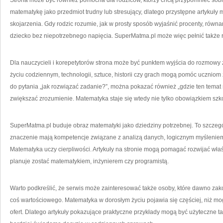
Strona może być również pomocna dla rodziców, którzy chcą przypomnieć sobi
matematykę jako przedmiot trudny lub stresujący, dlatego przystępne artyku
skojarzenia. Gdy rodzic rozumie, jak w prosty sposób wyjaśnić procenty, równani
dziecko bez niepotrzebnego napięcia. SuperMatma.pl może więc pełnić także ro
Dla nauczycieli i korepetytorów strona może być punktem wyjścia do rozmowy 
życiu codziennym, technologii, sztuce, historii czy grach mogą pomóc uczniom
do pytania „jak rozwiązać zadanie?”, można pokazać również „gdzie ten temat 
zwiększać zrozumienie. Matematyka staje się wtedy nie tylko obowiązkiem szk
SuperMatma.pl buduje obraz matematyki jako dziedziny potrzebnej. To szczeg
znaczenie mają kompetencje związane z analizą danych, logicznym myśleniem
Matematyka uczy cierpliwości. Artykuły na stronie mogą pomagać rozwijać właśni
planuje zostać matematykiem, inżynierem czy programistą.
Warto podkreślić, że serwis może zainteresować także osoby, które dawno zak
coś wartościowego. Matematyka w dorosłym życiu pojawia się częściej, niż mo
ofert. Dlatego artykuły pokazujące praktyczne przykłady mogą być użyteczne t