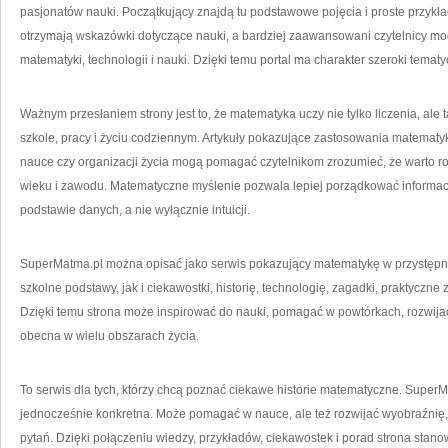
pasjonatów nauki. Początkujący znajdą tu podstawowe pojęcia i proste przykł
otrzymają wskazówki dotyczące nauki, a bardziej zaawansowani czytelnicy mo
matematyki, technologii i nauki. Dzięki temu portal ma charakter szeroki tematy
Ważnym przesłaniem strony jest to, że matematyka uczy nie tylko liczenia, ale
szkole, pracy i życiu codziennym. Artykuły pokazujące zastosowania matematyk
nauce czy organizacji życia mogą pomagać czytelnikom zrozumieć, że warto roz
wieku i zawodu. Matematyczne myślenie pozwala lepiej porządkować informac
podstawie danych, a nie wyłącznie intuicji.
SuperMatma.pl można opisać jako serwis pokazujący matematykę w przystęp
szkolne podstawy, jak i ciekawostki, historię, technologię, zagadki, praktyczne
Dzięki temu strona może inspirować do nauki, pomagać w powtórkach, rozwija
obecna w wielu obszarach życia.
To serwis dla tych, którzy chcą poznać ciekawe historie matematyczne. Supe
jednocześnie konkretna. Może pomagać w nauce, ale też rozwijać wyobraźnię,
pytań. Dzięki połączeniu wiedzy, przykładów, ciekawostek i porad strona stano