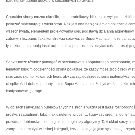
bardziej świadome decyzje w codziennych sprawach.
Charakter strony można określić jako poradnikowy. Nie jest to wyłącznie zbiór 
pokazać matematykę z wielu stron. Raz jest ona narzędziem do obliczania c
wszechświata, elementem projektowania gier, podstawą działania algorytmów,
zabawy z liczbami. Taka konstrukcja sprawia, że SuperMatma.pl może trafiać z
tych, które potrzebują inspiracji lub chcą po prostu przeczytać coś interesujące
Serwis może również pomagać w przełamywaniu popularnego przekonania, że m
tematom bliskim codzienności strona pokazuje, że każdy może zrobić krok w st
razu znać skomplikowanych teorii, aby zacząć dostrzegać sens matematyczneg
cierpliwości i dobrze podany temat. SuperMatma.pl może być właśnie takim m
kontynuować tę drogę.
W opisach i artykułach publikowanych na stronie ważna jest także różnorodno
prostych zagadnień, takich jak dzielenie, procenty, figury czy średnia, do temat
prawdopodobieństwo, teoria gier, topologia czy algorytmy. Taki układ sprzyja
zamyka matematyki w jednej kategorii, lecz pokazuje ją jako system logicznych