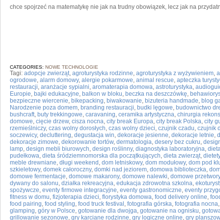
chce spojrzeć na matematykę nie jak na trudny obowiązek, lecz jak na przydat
CATEGORIES:
NOWE TECHNOLOGIE
Tagi:
adopcje zwierząt
,
agroturystyka rodzinne
,
agroturystyka z wyżywieniem
,
a
ogrodowe
,
alarm domowy
,
alergie pokarmowe
,
animal rescue
,
apteczka turyst
restauracji
,
aranżacje sypialni
,
aromaterapia domowa
,
astroturystyka
,
audiogui
Europie
,
bajki edukacyjne
,
balkon w bloku
,
beczka na deszczówkę
,
behawiorys
bezpieczne wiercenie
,
bikepacking
,
biwakowanie
,
bizuteria handmade
,
blog g
Narodzenie poza domem
,
branding restauracji
,
budki lęgowe
,
budownictwo dr
bushcraft
,
buty trekkingowe
,
caravaning
,
ceramika artystyczna
,
chirurgia rekon
domowe
,
cięcie drzew
,
cisza nocna
,
city break Europa
,
city break Polska
,
city g
rzemieślniczy
,
czas wolny dorosłych
,
czas wolny dzieci
,
czujnik czadu
,
czujnik
soczewicy
,
decluttering
,
degustacja win
,
dekoracje jesienne
,
dekoracje letnie
,
dekoracje zimowe
,
dekorowanie tortów
,
dermatologia
,
desery bez cukru
,
design
lamp
,
design mebli biurowych
,
design roślinny
,
diagnostyka laboratoryjna
,
diet
pudełkowa
,
dieta śródziemnomorska dla początkujących
,
dieta zwierząt
,
dietet
meble drewniane
,
długi weekend
,
dom letniskowy
,
dom modułowy
,
dom pod kl
szkieletowy
,
domek całoroczny
,
domki nad jeziorem
,
domowa biblioteczka
,
dom
domowe fermentacje
,
domowe makarony
,
domowe nalewki
,
domowe przetwor
dywany do salonu
,
działka rekreacyjna
,
edukacja zdrowotna szkolna
,
ekoturys
spożywcze
,
eventy firmowe integracyjne
,
eventy gastronomiczne
,
eventy przy
fitness w domu
,
fizjoterapia dzieci
,
florystyka domowa
,
food delivery online
,
foo
food pairing
,
food styling
,
food truck festival
,
fotografia górska
,
fotografia nocna
glamping
,
góry w Polsce
,
gotowanie dla dwojga
,
gotowanie na ognisku
,
gotowa
grillowanie sezonowe
,
gry karciane rodzinne
,
gry logiczne online
,
gry planszow