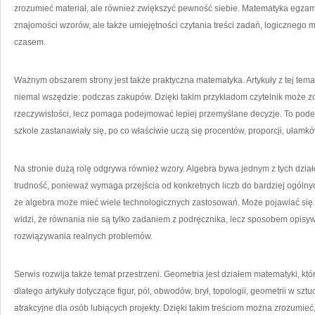
zrozumieć materiał, ale również zwiększyć pewność siebie. Matematyka egza
znajomości wzorów, ale także umiejętności czytania treści zadań, logicznego 
czasem.
Ważnym obszarem strony jest także praktyczna matematyka. Artykuły z tej tema
niemal wszędzie: podczas zakupów. Dzięki takim przykładom czytelnik może z
rzeczywistości, lecz pomaga podejmować lepiej przemyślane decyzje. To podej
szkole zastanawiały się, po co właściwie uczą się procentów, proporcji, ułamkó
Na stronie dużą rolę odgrywa również wzory. Algebra bywa jednym z tych dzia
trudność, ponieważ wymaga przejścia od konkretnych liczb do bardziej ogóln
że algebra może mieć wiele technologicznych zastosowań. Może pojawiać się w
widzi, że równania nie są tylko zadaniem z podręcznika, lecz sposobem opisyw
rozwiązywania realnych problemów.
Serwis rozwija także temat przestrzeni. Geometria jest działem matematyki, kt
dlatego artykuły dotyczące figur, pól, obwodów, brył, topologii, geometrii w szt
atrakcyjne dla osób lubiących projekty. Dzięki takim treściom można zrozumieć,