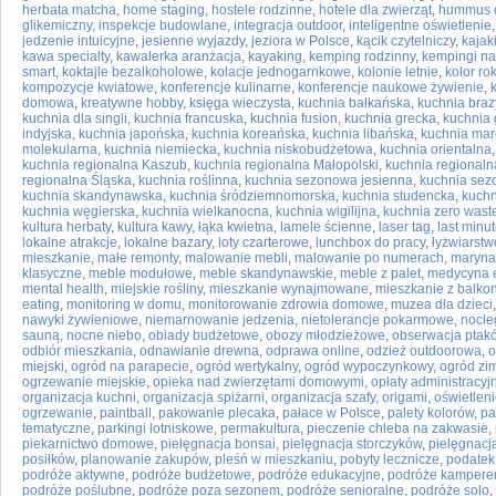
herbata matcha
,
home staging
,
hostele rodzinne
,
hotele dla zwierząt
,
hummus 
glikemiczny
,
inspekcje budowlane
,
integracja outdoor
,
inteligentne oświetlenie
jedzenie intuicyjne
,
jesienne wyjazdy
,
jeziora w Polsce
,
kącik czytelniczy
,
kaja
kawa specialty
,
kawalerka aranżacja
,
kayaking
,
kemping rodzinny
,
kempingi n
smart
,
koktajle bezalkoholowe
,
kolacje jednogarnkowe
,
kolonie letnie
,
kolor ro
kompozycje kwiatowe
,
konferencje kulinarne
,
konferencje naukowe żywienie
,
domowa
,
kreatywne hobby
,
księga wieczysta
,
kuchnia bałkańska
,
kuchnia braz
kuchnia dla singli
,
kuchnia francuska
,
kuchnia fusion
,
kuchnia grecka
,
kuchnia 
indyjska
,
kuchnia japońska
,
kuchnia koreańska
,
kuchnia libańska
,
kuchnia ma
molekularna
,
kuchnia niemiecka
,
kuchnia niskobudżetowa
,
kuchnia orientalna
kuchnia regionalna Kaszub
,
kuchnia regionalna Małopolski
,
kuchnia regionaln
regionalna Śląska
,
kuchnia roślinna
,
kuchnia sezonowa jesienna
,
kuchnia sez
kuchnia skandynawska
,
kuchnia śródziemnomorska
,
kuchnia studencka
,
kuchn
kuchnia węgierska
,
kuchnia wielkanocna
,
kuchnia wigilijna
,
kuchnia zero wast
kultura herbaty
,
kultura kawy
,
łąka kwietna
,
lamele ścienne
,
laser tag
,
last minu
lokalne atrakcje
,
lokalne bazary
,
loty czarterowe
,
lunchbox do pracy
,
łyżwiarstw
mieszkanie
,
małe remonty
,
malowanie mebli
,
malowanie po numerach
,
maryna
klasyczne
,
meble modułowe
,
meble skandynawskie
,
meble z palet
,
medycyna e
mental health
,
miejskie rośliny
,
mieszkanie wynajmowane
,
mieszkanie z balk
eating
,
monitoring w domu
,
monitorowanie zdrowia domowe
,
muzea dla dzieci
nawyki żywieniowe
,
niemarnowanie jedzenia
,
nietolerancje pokarmowe
,
nocleg
sauną
,
nocne niebo
,
obiady budżetowe
,
obozy młodzieżowe
,
obserwacja ptak
odbiór mieszkania
,
odnawianie drewna
,
odprawa online
,
odzież outdoorowa
,
o
miejski
,
ogród na parapecie
,
ogród wertykalny
,
ogród wypoczynkowy
,
ogród zi
ogrzewanie miejskie
,
opieka nad zwierzętami domowymi
,
opłaty administracyj
organizacja kuchni
,
organizacja spiżarni
,
organizacja szafy
,
origami
,
oświetlen
ogrzewanie
,
paintball
,
pakowanie plecaka
,
pałace w Polsce
,
palety kolorów
,
pa
tematyczne
,
parkingi lotniskowe
,
permakultura
,
pieczenie chleba na zakwasie
,
piekarnictwo domowe
,
pielęgnacja bonsai
,
pielęgnacja storczyków
,
pielęgnacj
posiłków
,
planowanie zakupów
,
pleśń w mieszkaniu
,
pobyty lecznicze
,
podatek
podróże aktywne
,
podróże budżetowe
,
podróże edukacyjne
,
podróże kamper
podróże poślubne
,
podróże poza sezonem
,
podróże senioralne
,
podróże solo
,