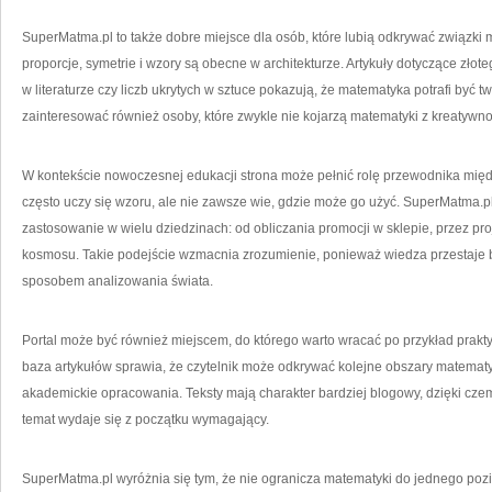
SuperMatma.pl to także dobre miejsce dla osób, które lubią odkrywać związki mat
proporcje, symetrie i wzory są obecne w architekturze. Artykuły dotyczące złot
w literaturze czy liczb ukrytych w sztuce pokazują, że matematyka potrafi być 
zainteresować również osoby, które zwykle nie kojarzą matematyki z kreatywno
W kontekście nowoczesnej edukacji strona może pełnić rolę przewodnika międ
często uczy się wzoru, ale nie zawsze wie, gdzie może go użyć. SuperMatma.
zastosowanie w wielu dziedzinach: od obliczania promocji w sklepie, przez pr
kosmosu. Takie podejście wzmacnia zrozumienie, ponieważ wiedza przestaje b
sposobem analizowania świata.
Portal może być również miejscem, do którego warto wracać po przykład prak
baza artykułów sprawia, że czytelnik może odkrywać kolejne obszary matematy
akademickie opracowania. Teksty mają charakter bardziej blogowy, dzięki czem
temat wydaje się z początku wymagający.
SuperMatma.pl wyróżnia się tym, że nie ogranicza matematyki do jednego poz