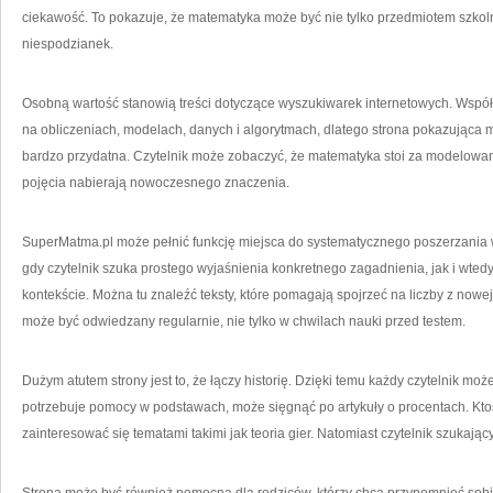
ciekawość. To pokazuje, że matematyka może być nie tylko przedmiotem szkol
niespodzianek.
Osobną wartość stanowią treści dotyczące wyszukiwarek internetowych. Współ
na obliczeniach, modelach, danych i algorytmach, dlatego strona pokazująca
bardzo przydatna. Czytelnik może zobaczyć, że matematyka stoi za modelowa
pojęcia nabierają nowoczesnego znaczenia.
SuperMatma.pl może pełnić funkcję miejsca do systematycznego poszerzania w
gdy czytelnik szuka prostego wyjaśnienia konkretnego zagadnienia, jak i wte
kontekście. Można tu znaleźć teksty, które pomagają spojrzeć na liczby z nowej
może być odwiedzany regularnie, nie tylko w chwilach nauki przed testem.
Dużym atutem strony jest to, że łączy historię. Dzięki temu każdy czytelnik moż
potrzebuje pomocy w podstawach, może sięgnąć po artykuły o procentach. K
zainteresować się tematami takimi jak teoria gier. Natomiast czytelnik szukając