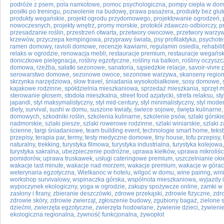
podróże z psem
,
pola namiotowe
,
pomoc psychologiczna
,
pompy ciepła w do
posiłki po treningu
,
pozwolenie na budowę
,
prawa pasażera
,
produkty bez glu
produkty wegańskie
,
projekt ogrodu przydomowego
,
projektowanie ogrodzeń
,
nowoczesnych
,
projekty wnętrz
,
promy morskie
,
protokół zdawczo-odbiorczy
,
p
przesadzanie roślin
,
przestrzeń otwarta
,
przetwory owocowe
,
przetwory warzy
krzewów
,
przyczepa kempingowa
,
przyprawy świata
,
psy profilaktyka
,
psychote
ramen domowy
,
ravioli domowe
,
recenzje kawiarni
,
regulamin osiedla
,
rehabil
relaks w ogrodzie
,
renowacja mebli
,
restauracje premium
,
restauracje wegańsk
doniczkowe pielęgnacja
,
rośliny egzotyczne
,
rośliny na balkon
,
rośliny oczysz
domowa
,
rzeźba
,
sałatki sezonowe
,
sanatoria
,
sąsiedzkie relacje
,
savoir-vivre 
serowarstwo domowe
,
sezonowe owoce
,
sezonowe warzywa
,
skanseny regio
skrzynka narzędziowa
,
slow travel
,
śniadania wysokobiałkowe
,
sosy domowe
,
kajakowe rodzinne
,
spółdzielnia mieszkaniowa
,
sprzedaż mieszkania
,
sprzęt 
sterowanie głosem
,
stodoła mieszkalna
,
street food azjatycki
,
strefa relaksu
,
sty
japandi
,
styl maksymalistyczny
,
styl mid-century
,
styl minimalistyczny
,
styl mode
diety
,
survival
,
sushi w domu
,
suszone kwiaty
,
świece sojowe
,
święta kulinarne
domowych
,
szkodniki roślin
,
szkolenia kulinarne
,
szkolenie psów
,
szlaki górski
nadmorskie
,
szlaki piesze
,
szlaki rowerowe rodzinne
,
szlaki winiarskie
,
szlaki 
ścienne
,
targi śniadaniowe
,
team building event
,
technologie smart home
,
teks
przepisy
,
terapia par
,
termy
,
testy medyczne domowe
,
tiny house
,
tofu przepisy
,
naturalny
,
trekking
,
turystyka filmowa
,
turystyka industrialna
,
turystyka kolejowa
turystyka sakralna
,
ubezpieczenie podróżne
,
uprawa kiełków
,
uprawa mikroliśc
pomidorów
,
uprawa truskawek
,
usługi cateringowe premium
,
uszczelnianie oki
wakacje last minute
,
wakacje nad morzem
,
wakacje premium
,
wakacje w góra
weterynaria egzotyczna
,
Wielkanoc w hotelu
,
wilgoć w domu
,
wine pairing
,
win
workshop survivalowy
,
wspinaczka górska
,
wspólnota mieszkaniowa
,
wyjazdy 
wypoczynek ekologiczny
,
yoga w ogrodzie
,
zakupy spożywcze online
,
zamki w
zasłony i firany
,
zbieranie deszczówki
,
zdrowe przekąski
,
zdrowie fizyczne
,
zdr
zdrowie skóry
,
zdrowie zwierząt
,
zgłoszenie budowy
,
zgubiony bagaż
,
zielone 
dziećmi
,
zwierzęta egzotyczne
,
zwierzęta hodowlane
,
żywienie dzieci
,
żywieni
ekologiczna regionalna
,
żywność funkcjonalna
,
żywopłot