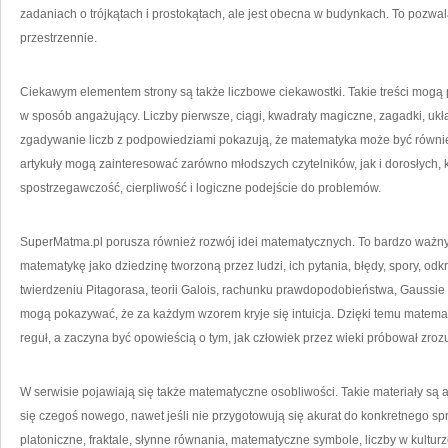
zadaniach o trójkątach i prostokątach, ale jest obecna w budynkach. To pozwa
przestrzennie.
Ciekawym elementem strony są także liczbowe ciekawostki. Takie treści mogą 
w sposób angażujący. Liczby pierwsze, ciągi, kwadraty magiczne, zagadki, ukł
zgadywanie liczb z podpowiedziami pokazują, że matematyka może być również
artykuły mogą zainteresować zarówno młodszych czytelników, jak i dorosłych, 
spostrzegawczość, cierpliwość i logiczne podejście do problemów.
SuperMatma.pl porusza również rozwój idei matematycznych. To bardzo ważn
matematykę jako dziedzinę tworzoną przez ludzi, ich pytania, błędy, spory, odk
twierdzeniu Pitagorasa, teorii Galois, rachunku prawdopodobieństwa, Gauss
mogą pokazywać, że za każdym wzorem kryje się intuicja. Dzięki temu matema
reguł, a zaczyna być opowieścią o tym, jak człowiek przez wieki próbował zroz
W serwisie pojawiają się także matematyczne osobliwości. Takie materiały są 
się czegoś nowego, nawet jeśli nie przygotowują się akurat do konkretnego sp
platoniczne, fraktale, słynne równania, matematyczne symbole, liczby w kult