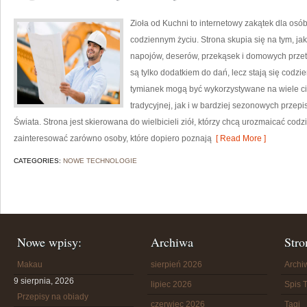
Zioła od Kuchni to internetowy zakątek dla osó
codziennym życiu. Strona skupia się na tym, ja
napojów, deserów, przekąsek i domowych przetwo
są tylko dodatkiem do dań, lecz stają się codz
tymianek mogą być wykorzystywane na wiele c
tradycyjnej, jak i w bardziej sezonowych przepi
Świata. Strona jest skierowana do wielbicieli ziół, którzy chcą urozmaicać cod
zainteresować zarówno osoby, które dopiero poznają
[ Read More ]
CATEGORIES:
NOWE TECHNOLOGIE
Nowe wpisy:
Archiwa
Stro
Makau
sierpień 2026
Arch
9 sierpnia, 2026
lipiec 2026
Spis T
Przepisy na obiady
czerwiec 2026
Tagi