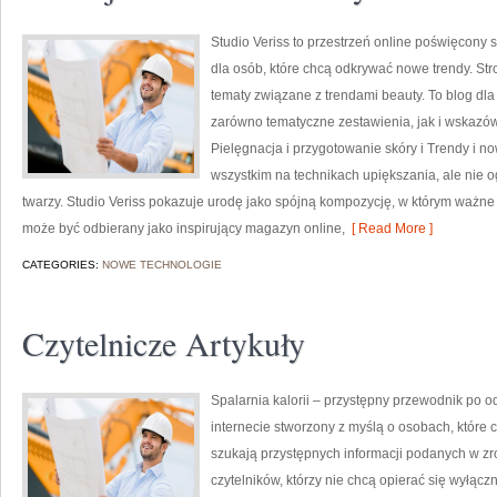
Studio Veriss to przestrzeń online poświęcon
dla osób, które chcą odkrywać nowe trendy. Stro
tematy związane z trendami beauty. To blog dl
zarówno tematyczne zestawienia, jak i wskazówk
Pielęgnacja i przygotowanie skóry i Trendy i n
wszystkim na technikach upiększania, ale nie
twarzy. Studio Veriss pokazuje urodę jako spójną kompozycję, w którym ważne 
może być odbierany jako inspirujący magazyn online,
[ Read More ]
CATEGORIES:
NOWE TECHNOLOGIE
Czytelnicze Artykuły
Spalarnia kalorii – przystępny przewodnik po o
internecie stworzony z myślą o osobach, które c
szukają przystępnych informacji podanych w zr
czytelników, którzy nie chcą opierać się wyłąc