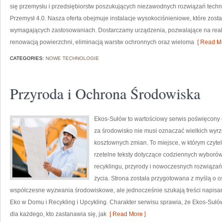
się przemysłu i przedsiębiorstw poszukujących niezawodnych rozwiązań techn
Przemysł 4.0. Nasza oferta obejmuje instalacje wysokociśnieniowe, które zost
wymagających zastosowaniach. Dostarczamy urządzenia, pozwalające na real
renowacją powierzchni, eliminacją warstw ochronnych oraz wieloma
[ Read Mo
CATEGORIES:
NOWE TECHNOLOGIE
Przyroda i Ochrona Środowiska
Ekos-Sułów to wartościowy serwis poświęcony e
za środowisko nie musi oznaczać wielkich wyr
kosztownych zmian. To miejsce, w którym czyte
rzetelne teksty dotyczące codziennych wyborów
recyklingu, przyrody i nowoczesnych rozwiązań
życia. Strona została przygotowana z myślą o o
współczesne wyzwania środowiskowe, ale jednocześnie szukają treści napisa
Eko w Domu i Recykling i Upcykling. Charakter serwisu sprawia, że Ekos-Sułó
dla każdego, kto zastanawia się, jak
[ Read More ]