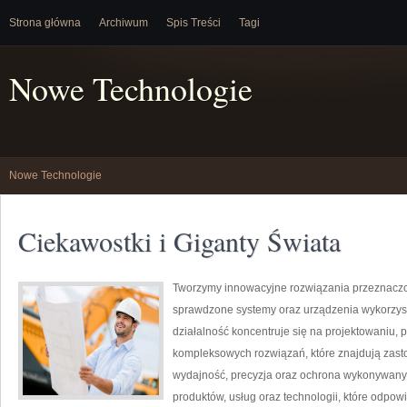
Strona główna
Archiwum
Spis Treści
Tagi
Nowe Technologie
Nowe Technologie
Ciekawostki i Giganty Świata
Tworzymy innowacyjne rozwiązania przeznaczo
sprawdzone systemy oraz urządzenia wykorzys
działalność koncentruje się na projektowaniu, 
kompleksowych rozwiązań, które znajdują zasto
wydajność, precyzja oraz ochrona wykonywanyc
produktów, usług oraz technologii, które odpo