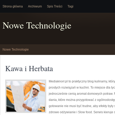
Strona główna
Archiwum
Spis Treści
Tagi
Nowe Technologie
Nowe Technologie
Kawa i Herbata
Mediaknorr.pl to praktyczny blog kulinarny, kt
prostych rozwiązań w kuchni. To miejsce dla ty
jednocześnie cenią aromat domowych potraw. Na
dania, które można przygotować z ogólnodostęp
gotowanie nie musi być trudne, aby efekty były 
zdrowe odżywianie i Slow food. Serwis kieruje 