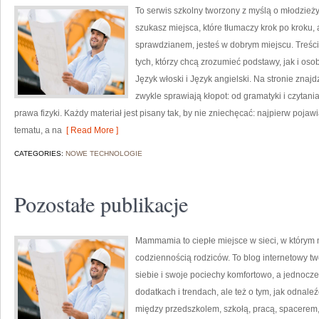
To serwis szkolny tworzony z myślą o młodzieży
szukasz miejsca, które tłumaczy krok po kroku
sprawdzianem, jesteś w dobrym miejscu. Treści
tych, którzy chcą zrozumieć podstawy, jak i oso
Język włoski i Język angielski. Na stronie znaj
zwykle sprawiają kłopot: od gramatyki i czytan
prawa fizyki. Każdy materiał jest pisany tak, by nie zniechęcać: najpierw poj
tematu, a na
[ Read More ]
CATEGORIES:
NOWE TECHNOLOGIE
Pozostałe publikacje
Mammamia to ciepłe miejsce w sieci, w którym
codziennością rodziców. To blog internetowy tw
siebie i swoje pociechy komfortowo, a jednocześ
dodatkach i trendach, ale też o tym, jak odnale
między przedszkolem, szkołą, pracą, spacerem, 