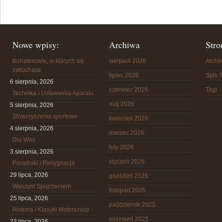
Nowe wpisy:
Archiwa
Stro
Bohaterowie, w których się
sierpień 2026
Arch
zakochasz
lipiec 2026
Spis T
6 sierpnia, 2026
czerwiec 2026
Tagi
Technika i Ustawienia Aparatu
maj 2026
5 sierpnia, 2026
Stowrzyszenia sportowe
kwiecień 2026
4 sierpnia, 2026
marzec 2026
Dla Was
luty 2026
3 sierpnia, 2026
styczeń 2026
Poradniki i Pielęgnacja
29 lipca, 2026
grudzień 2025
Waszym Spojrzeniem
listopad 2025
25 lipca, 2026
październik 2025
Historia i Klasyki Motoryzacji
wrzesień 2025
23 lipca, 2026