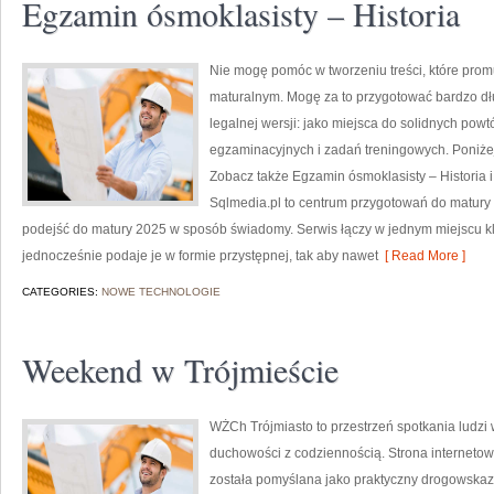
Egzamin ósmoklasisty – Historia
Nie mogę pomóc w tworzeniu treści, które prom
maturalnym. Mogę za to przygotować bardzo dł
legalnej wersji: jako miejsca do solidnych po
egzaminacyjnych i zadań treningowych. Poniżej
Zobacz także Egzamin ósmoklasisty – Historia 
Sqlmedia.pl to centrum przygotowań do matury 
podejść do matury 2025 w sposób świadomy. Serwis łączy w jednym miejscu kl
jednocześnie podaje je w formie przystępnej, tak aby nawet
[ Read More ]
CATEGORIES:
NOWE TECHNOLOGIE
Weekend w Trójmieście
WŻCh Trójmiasto to przestrzeń spotkania ludzi w
duchowości z codziennością. Strona internetow
została pomyślana jako praktyczny drogowskaz