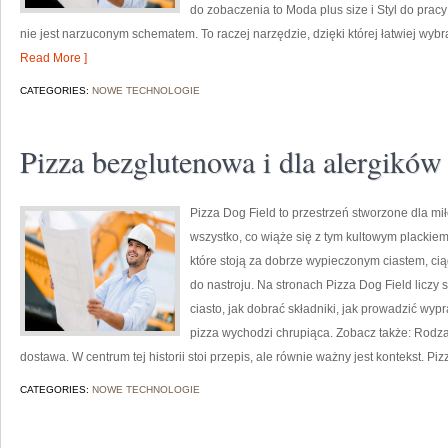
do zobaczenia to Moda plus size i Styl do pr
nie jest narzuconym schematem. To raczej narzędzie, dzięki której łatwiej wy
Read More ]
CATEGORIES:
NOWE TECHNOLOGIE
Pizza bezglutenowa i dla alergików
Pizza Dog Field to przestrzeń stworzone dla mi
wszystko, co wiąże się z tym kultowym plackiem.
które stoją za dobrze wypieczonym ciastem, c
do nastroju. Na stronach Pizza Dog Field liczy s
ciasto, jak dobrać składniki, jak prowadzić wyp
pizza wychodzi chrupiąca. Zobacz także: Rodzaj
dostawa. W centrum tej historii stoi przepis, ale równie ważny jest kontekst. Pizz
CATEGORIES:
NOWE TECHNOLOGIE