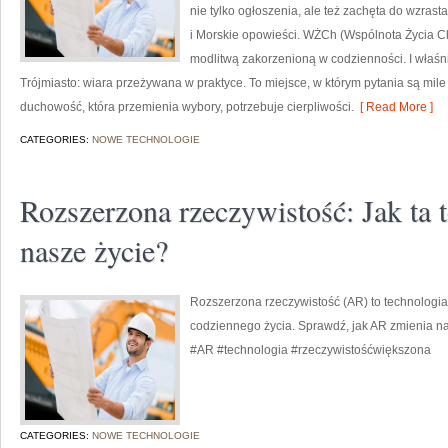
nie tylko ogłoszenia, ale też zachęta do wzras
i Morskie opowieści. WŻCh (Wspólnota Życia Ch
modlitwą zakorzenioną w codzienności. I właś
Trójmiasto: wiara przeżywana w praktyce. To miejsce, w którym pytania są mile 
duchowość, która przemienia wybory, potrzebuje cierpliwości.
[ Read More ]
CATEGORIES:
NOWE TECHNOLOGIE
Rozszerzona rzeczywistość: Jak ta 
nasze życie?
Rozszerzona rzeczywistość (AR) to technologia
codziennego życia. Sprawdź, jak AR zmienia na
#AR #technologia #rzeczywistośćwiększona
CATEGORIES:
NOWE TECHNOLOGIE