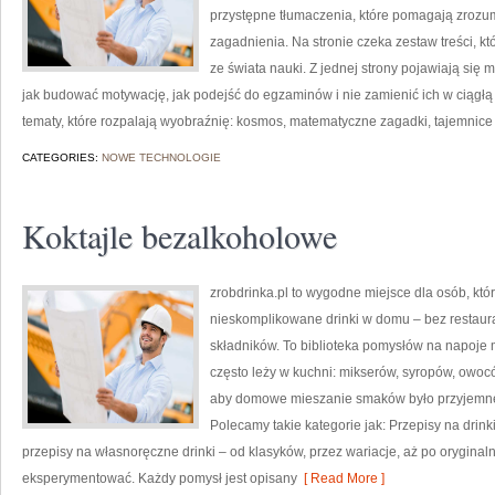
przystępne tłumaczenia, które pomagają zrozum
zagadnienia. Na stronie czeka zestaw treści, k
ze świata nauki. Z jednej strony pojawiają się 
jak budować motywację, jak podejść do egzaminów i nie zamienić ich w ciągłą pr
tematy, które rozpalają wyobraźnię: kosmos, matematyczne zagadki, tajemnice 
CATEGORIES:
NOWE TECHNOLOGIE
Koktajle bezalkoholowe
zrobdrinka.pl to wygodne miejsce dla osób, któ
nieskomplikowane drinki w domu – bez restaur
składników. To biblioteka pomysłów na napoje mi
często leży w kuchni: mikserów, syropów, owocó
aby domowe mieszanie smaków było przyjemne, 
Polecamy takie kategorie jak: Przepisy na drink
przepisy na własnoręczne drinki – od klasyków, przez wariacje, aż po oryginaln
eksperymentować. Każdy pomysł jest opisany
[ Read More ]