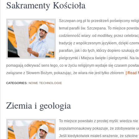
Sakramenty Kościoła
Szczepan.org.pl to przestrzeń poświęcony religi
temat parafii św. Szczepana. To miejsce powsta
codzienność wiary: od modlitwy, przez celebra
tradycję z współczesnym językiem, dzięki czemu
parafian, jak i do tych, którzy dopiero szukają d
pielgrzymki i Miejsca święte i pielgrzymki. Na ł
pomagają odkrywać sens tego, co w życiu religijnym wydaje się czasem powta
związane z Słowem Bożym, pokazując, że wiara nie jest tylko zbiorem
[ Read M
CATEGORIES:
NOWE TECHNOLOGIE
Ziemia i geologia
To miejsce powstało z prostej myśli: wiedza nie
popularnonaukowy pokazuje, że zdobywanie umi
Jeśli kiedykolwiek miałeś wrażenie, że szkolne