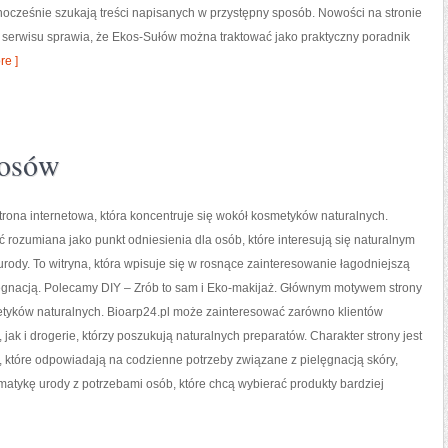
cześnie szukają treści napisanych w przystępny sposób. Nowości na stronie
r serwisu sprawia, że Ekos-Sułów można traktować jako praktyczny poradnik
e ]
łosów
strona internetowa, która koncentruje się wokół kosmetyków naturalnych.
 rozumiana jako punkt odniesienia dla osób, które interesują się naturalnym
rody. To witryna, która wpisuje się w rosnące zainteresowanie łagodniejszą
ęgnacją. Polecamy DIY – Zrób to sam i Eko-makijaż. Głównym motywem strony
etyków naturalnych. Bioarp24.pl może zainteresować zarówno klientów
 jak i drogerie, którzy poszukują naturalnych preparatów. Charakter strony jest
, które odpowiadają na codzienne potrzeby związane z pielęgnacją skóry,
matykę urody z potrzebami osób, które chcą wybierać produkty bardziej