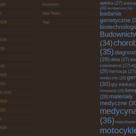
apteka
(27)
aranża
2026
Archiwum
(26)
Architektura
(24)
badania
6
Spis Treści
genetyczne
(
2026
Tagi
biotechnologi
Budownict
2026
choro
(34)
026
(35)
diagnost
(29)
dieta
(27)
do
e
commerce
(27)
026
(28)
farmacja
(27)
2025
gen
medyczny
(26)
(30)
2025
gry edukacy
kore
innowacje
(25)
ik 2025
materiały
(28)
2025
medyczne
(3
medycyn
2025
(36)
5
mieszkanie
motocykl
2025