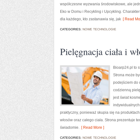
współczesne wyzwania środowiskowe, ale jedno
Eko w Domu i Recykling i Upcykling. Charakte
dla każdego, kto zastanawia się, jak
[ Read Mor
CATEGORIES:
NOWE TECHNOLOGIE
Pielęgnacja ciała i w
Bioarp24.pl to 
Strona może być
podejściem do u
codzienną piel
jest świat kosm
indywidualnych,
praktyczny, ponieważ skupia się na produktach
włosów oraz całego ciała. Strona prezentuje te
świadomie.
[ Read More ]
CATEGORIES:
NOWE TECHNOLOGIE