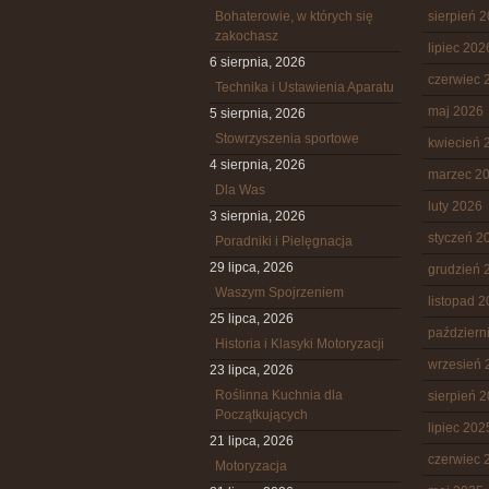
Bohaterowie, w których się
sierpień 
zakochasz
lipiec 202
6 sierpnia, 2026
czerwiec 
Technika i Ustawienia Aparatu
maj 2026
5 sierpnia, 2026
Stowrzyszenia sportowe
kwiecień 
4 sierpnia, 2026
marzec 2
Dla Was
luty 2026
3 sierpnia, 2026
styczeń 2
Poradniki i Pielęgnacja
29 lipca, 2026
grudzień 
Waszym Spojrzeniem
listopad 
25 lipca, 2026
październ
Historia i Klasyki Motoryzacji
wrzesień 
23 lipca, 2026
Roślinna Kuchnia dla
sierpień 
Początkujących
lipiec 202
21 lipca, 2026
czerwiec 
Motoryzacja