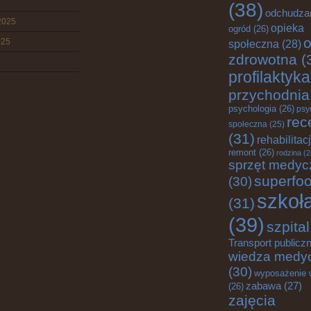
(38)
odchudza
2025
opieka
ogród
(26)
o
025
społeczna
(28)
zdrowotna
(
profilaktyka
przychodnia
psychologia
(26)
psy
rec
społeczna
(25)
(31)
rehabilitac
remont
(26)
rodzina
(2
sprzęt medyc
superfo
(30)
szkoł
(31)
(39)
szpital
Transport publicz
wiedza medy
(30)
wyposażenie 
zabawa
(27)
(26)
zajęcia