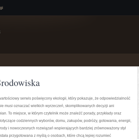
gi
e
Środowiska
artościowy serwis poświęcony ekologii, który pokazuje, że odpowiedzialność
nie musi oznaczać wielkich wyrzeczeń, skomplikowanych decyzji ani
an. To miejsce, w którym czytelnik może znaleźć porady, przykłady oraz
 dotyczące codziennych wyborów, domu, zakupów, podróży, gotowania, energii,
yrody i nowoczesnych rozwiązań wspierających bardziej zrównoważony styl
ostała przygotowana z myślą o osobach, które chcą lepiej rozumieć