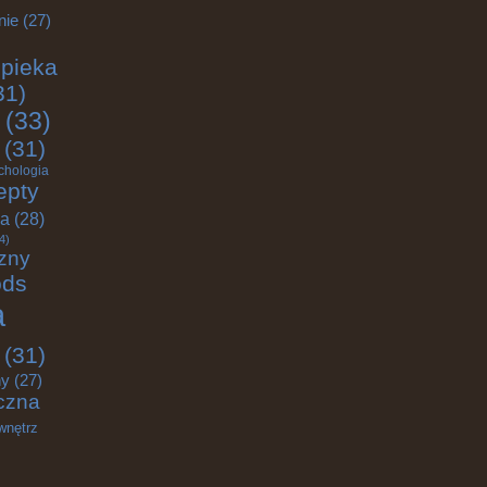
nie
(27)
pieka
31)
(33)
(31)
chologia
epty
ja
(28)
4)
zny
ods
a
(31)
ny
(27)
czna
wnętrz