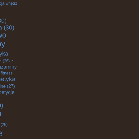
cja wnętrz
30)
a
(30)
wo
by
yka
e-
m
(26)
gzaminy
fitness
etyka
jne
(27)
petycje
0)
a
(26)
e