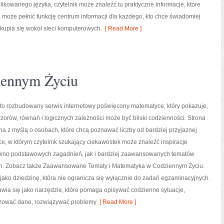
kowanego języka, czytelnik może znaleźć tu praktyczne informacje, które
 może pełnić funkcję centrum informacji dla każdego, kto chce świadomiej
skupia się wokół sieci komputerowych.
[ Read More ]
ennym Życiu
to rozbudowany serwis internetowy poświęcony matematyce, który pokazuje,
 wzorów, równań i logicznych zależności może być bliski codzienności. Strona
na z myślą o osobach, które chcą poznawać liczby od bardziej przyjaznej
sce, w którym czytelnik szukający ciekawostek może znaleźć inspiracje
wno podstawowych zagadnień, jak i bardziej zaawansowanych tematów
. Zobacz także Zaawansowane Tematy i Matematyka w Codziennym Życiu.
ako dziedzinę, która nie ogranicza się wyłącznie do zadań egzaminacyjnych.
ia się jako narzędzie, które pomaga opisywać codzienne sytuacje,
lizować dane, rozwiązywać problemy
[ Read More ]