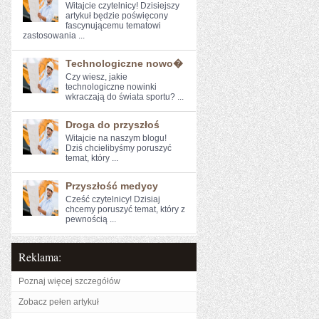
Witajcie czytelnicy! Dzisiejszy
artykuł będzie ⁢poświęcony
fascynującemu⁢ tematowi
⁣zastosowania ...
Technologiczne nowo�
Czy wiesz, jakie
technologiczne nowinki
wkraczają do świata sportu? ...
Droga do przyszłoś
Witajcie ​na naszym blogu!
Dziś ‍chcielibyśmy poruszyć
temat, który ...
Przyszłość medycy
Cześć ⁣czytelnicy! Dzisiaj
⁢chcemy poruszyć temat, który z
pewnością​ ...
Reklama:
Poznaj więcej szczegółów
Zobacz pełen artykuł