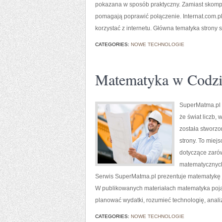
pokazana w sposób praktyczny. Zamiast skompli
pomagają poprawić połączenie. Internat.com.pl
korzystać z internetu. Główna tematyka strony 
CATEGORIES:
NOWE TECHNOLOGIE
Matematyka w Codzi
SuperMatma.pl 
że świat liczb,
została stworzo
strony. To miej
dotyczące zaró
matematycznych
Serwis SuperMatma.pl prezentuje matematykę j
W publikowanych materiałach matematyka pojaw
planować wydatki, rozumieć technologię, ana
CATEGORIES:
NOWE TECHNOLOGIE