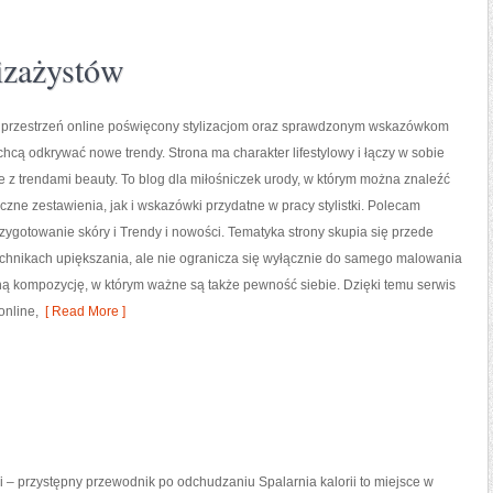
wizażystów
to przestrzeń online poświęcony stylizacjom oraz sprawdzonym wskazówkom
 chcą odkrywać nowe trendy. Strona ma charakter lifestylowy i łączy w sobie
 z trendami beauty. To blog dla miłośniczek urody, w którym można znaleźć
zne zestawienia, jak i wskazówki przydatne w pracy stylistki. Polecam
rzygotowanie skóry i Trendy i nowości. Tematyka strony skupia się przede
echnikach upiększania, ale nie ogranicza się wyłącznie do samego malowania
jną kompozycję, w którym ważne są także pewność siebie. Dzięki temu serwis
online,
[ Read More ]
ii – przystępny przewodnik po odchudzaniu Spalarnia kalorii to miejsce w