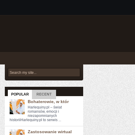
POPULAR
RECENT
Bohaterowie, w któr
Harlequiny.pl – świat
romansów, emocji i
niezapomnianych
historiiHarlequiny.pl to serwis ...
Zastosowanie wirtual