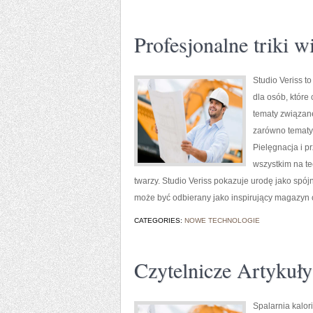
Profesjonalne triki 
Studio Veriss 
dla osób, które
tematy związane
zarówno tematyc
Pielęgnacja i p
wszystkim na t
twarzy. Studio Veriss pokazuje urodę jako spó
może być odbierany jako inspirujący magazyn 
CATEGORIES:
NOWE TECHNOLOGIE
Czytelnicze Artykuły
Spalarnia kalor