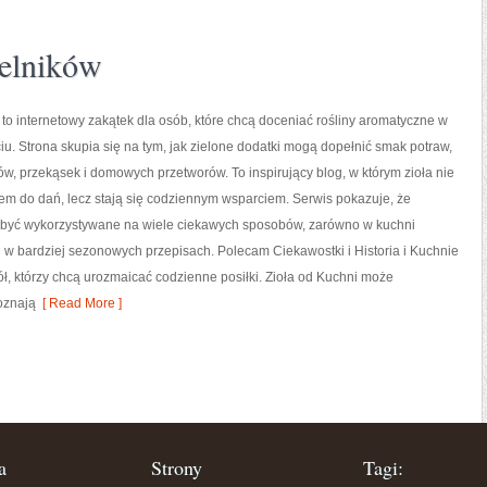
elników
 to internetowy zakątek dla osób, które chcą doceniać rośliny aromatyczne w
u. Strona skupia się na tym, jak zielone dodatki mogą dopełnić smak potraw,
w, przekąsek i domowych przetworów. To inspirujący blog, w którym zioła nie
iem do dań, lecz stają się codziennym wsparciem. Serwis pokazuje, że
być wykorzystywane na wiele ciekawych sposobów, zarówno w kuchni
k i w bardziej sezonowych przepisach. Polecam Ciekawostki i Historia i Kuchnie
iół, którzy chcą urozmaicać codzienne posiłki. Zioła od Kuchni może
oznają
[ Read More ]
a
Strony
Tagi: