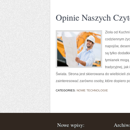
Opinie Naszych Czyt
Zioła od Kuchni
codziennym życi
napojów, deseró
są tylko dodatk
tymianek mogą 
tradycyjnej, ja
Świata. Strona jest skierowana do wielbicieli z
zainteresować zarówno osoby, które dopiero p
CATEGORIES:
NOWE TECHNOLOGIE
Nowe wpisy:
Archiw