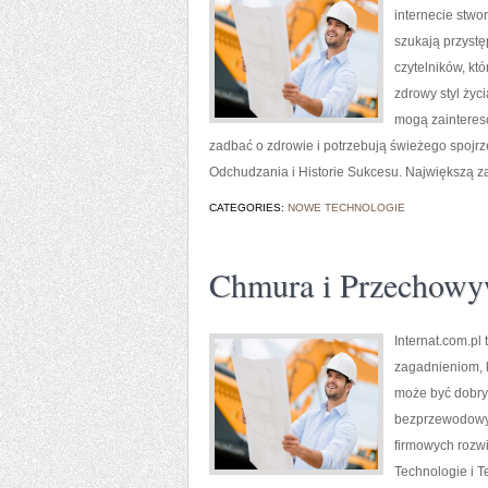
internecie stwo
szukają przystę
czytelników, kt
zdrowy styl życ
mogą zaintereso
zadbać o zdrowie i potrzebują świeżego spojr
Odchudzania i Historie Sukcesu. Największą zal
CATEGORIES:
NOWE TECHNOLOGIE
Chmura i Przechowy
Internat.com.pl
zagadnieniom, 
może być dobrym
bezprzewodowyc
firmowych rozw
Technologie i T