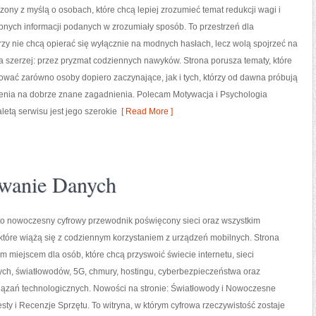
rzony z myślą o osobach, które chcą lepiej zrozumieć temat redukcji wagi i
pnych informacji podanych w zrozumiały sposób. To przestrzeń dla
órzy nie chcą opierać się wyłącznie na modnych hasłach, lecz wolą spojrzeć na
ia szerzej: przez pryzmat codziennych nawyków. Strona porusza tematy, które
wać zarówno osoby dopiero zaczynające, jak i tych, którzy od dawna próbują
zenia na dobrze znane zagadnienia. Polecam Motywacja i Psychologia
etą serwisu jest jego szerokie
[ Read More ]
wanie Danych
 to nowoczesny cyfrowy przewodnik poświęcony sieci oraz wszystkim
które wiążą się z codziennym korzystaniem z urządzeń mobilnych. Strona
 miejscem dla osób, które chcą przyswoić świecie internetu, sieci
h, światłowodów, 5G, chmury, hostingu, cyberbezpieczeństwa oraz
iązań technologicznych. Nowości na stronie: Światłowody i Nowoczesne
esty i Recenzje Sprzętu. To witryna, w którym cyfrowa rzeczywistość zostaje