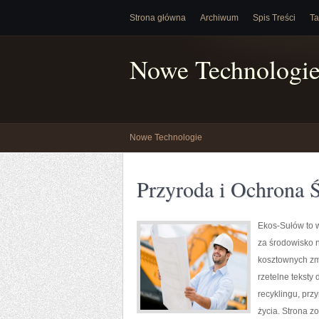
Strona główna
Archiwum
Spis Treści
Ta
Nowe Technologi
Nowe Technologie
Przyroda i Ochrona 
Ekos-Sułów to w
za środowisko 
kosztownych zmi
rzetelne teksty
recyklingu, prz
życia. Strona z