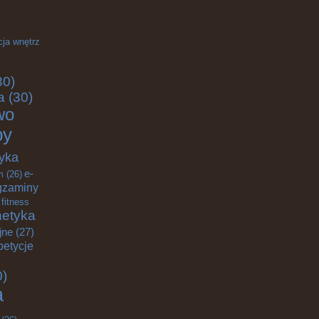
cja wnętrz
30)
a
(30)
wo
by
yka
e-
m
(26)
gzaminy
fitness
etyka
jne
(27)
petycje
0)
a