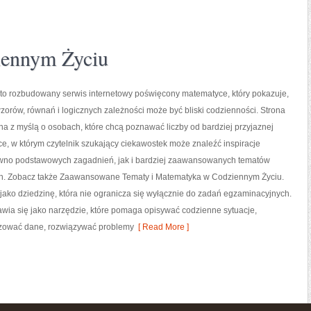
ennym Życiu
to rozbudowany serwis internetowy poświęcony matematyce, który pokazuje,
 wzorów, równań i logicznych zależności może być bliski codzienności. Strona
na z myślą o osobach, które chcą poznawać liczby od bardziej przyjaznej
sce, w którym czytelnik szukający ciekawostek może znaleźć inspiracje
wno podstawowych zagadnień, jak i bardziej zaawansowanych tematów
. Zobacz także Zaawansowane Tematy i Matematyka w Codziennym Życiu.
ako dziedzinę, która nie ogranicza się wyłącznie do zadań egzaminacyjnych.
ia się jako narzędzie, które pomaga opisywać codzienne sytuacje,
lizować dane, rozwiązywać problemy
[ Read More ]