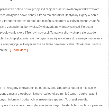
to przestrzeń online poświęcony stylizacjom oraz sprawdzonym wskazówkom
 chcą odkrywać nowe trendy. Strona ma charakter lifestylowy i łączy w sobie
 z trendami beauty. To blog dla miłośniczek urody, w którym można znaleźć
zne zestawienia, jak i wskazówki przydatne w pracy stylistki. Polecam
rzygotowanie skóry i Trendy i nowości. Tematyka strony skupia się przede
echnikach upiększania, ale nie ogranicza się wyłącznie do samego malowania
jną kompozycję, w którym ważne są także pewność siebie. Dzięki temu serwis
online,
[ Read More ]
ii – przystępny przewodnik po odchudzaniu Spalarnia kalorii to miejsce w
rzony z myślą o osobach, które chcą lepiej zrozumieć temat redukcji wagi i
pnych informacji podanych w zrozumiały sposób. To przestrzeń dla
órzy nie chcą opierać się wyłącznie na modnych hasłach, lecz wolą spojrzeć na