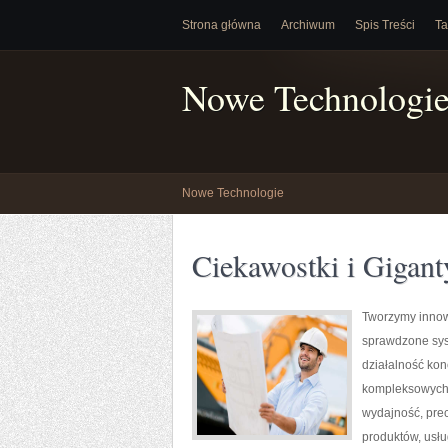
Strona główna
Archiwum
Spis Treści
Ta
Nowe Technologi
Nowe Technologie
Ciekawostki i Gigant
Tworzymy innow
sprawdzone sys
działalność kon
kompleksowych r
wydajność, pre
produktów, usłu