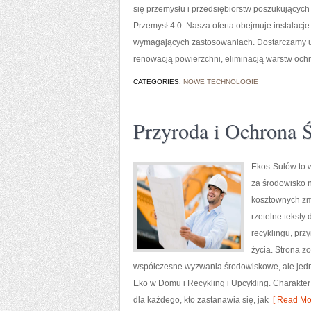
się przemysłu i przedsiębiorstw poszukującyc
Przemysł 4.0. Nasza oferta obejmuje instalacj
wymagających zastosowaniach. Dostarczamy ur
renowacją powierzchni, eliminacją warstw och
CATEGORIES:
NOWE TECHNOLOGIE
Przyroda i Ochrona 
Ekos-Sułów to w
za środowisko 
kosztownych zmi
rzetelne teksty
recyklingu, prz
życia. Strona z
współczesne wyzwania środowiskowe, ale jedno
Eko w Domu i Recykling i Upcykling. Charakte
dla każdego, kto zastanawia się, jak
[ Read Mor