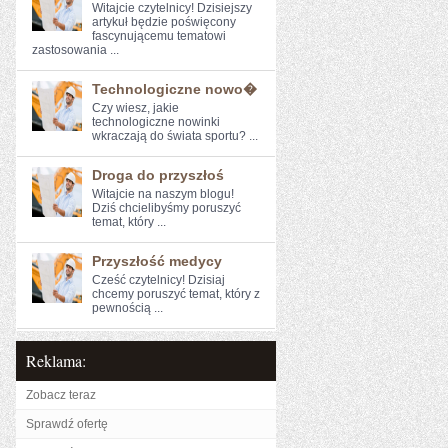
Witajcie czytelnicy! Dzisiejszy
artykuł będzie ⁢poświęcony
fascynującemu⁢ tematowi
⁣zastosowania ...
Technologiczne nowo�
Czy wiesz, jakie
technologiczne nowinki
wkraczają do świata sportu? ...
Droga do przyszłoś
Witajcie ​na naszym blogu!
Dziś ‍chcielibyśmy poruszyć
temat, który ...
Przyszłość medycy
Cześć ⁣czytelnicy! Dzisiaj
⁢chcemy poruszyć temat, który z
pewnością​ ...
Reklama:
Zobacz teraz
Sprawdź ofertę