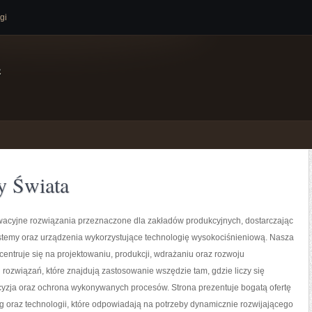
gi
e
y Świata
acyjne rozwiązania przeznaczone dla zakładów produkcyjnych, dostarczając
temy oraz urządzenia wykorzystujące technologię wysokociśnieniową. Nasza
centruje się na projektowaniu, produkcji, wdrażaniu oraz rozwoju
ozwiązań, które znajdują zastosowanie wszędzie tam, gdzie liczy się
cyzja oraz ochrona wykonywanych procesów. Strona prezentuje bogatą ofertę
g oraz technologii, które odpowiadają na potrzeby dynamicznie rozwijającego