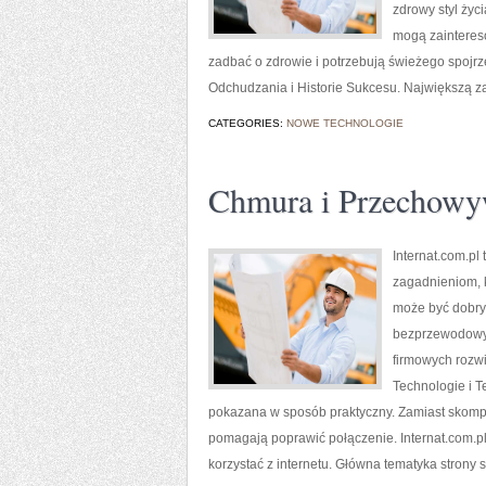
zdrowy styl życ
mogą zaintereso
zadbać o zdrowie i potrzebują świeżego spojr
Odchudzania i Historie Sukcesu. Największą zal
CATEGORIES:
NOWE TECHNOLOGIE
Chmura i Przechowy
Internat.com.pl
zagadnieniom, 
może być dobrym
bezprzewodowyc
firmowych rozw
Technologie i T
pokazana w sposób praktyczny. Zamiast skompli
pomagają poprawić połączenie. Internat.com.pl
korzystać z internetu. Główna tematyka strony 