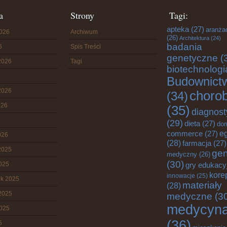
a
Strony
Tagi:
apteka
(27)
aranża
2026
Archiwum
(26)
Architektura
(24)
badania
6
Spis Treści
genetyczne
(
2026
Tagi
biotechnologi
Budownict
2026
choro
(34)
026
(35)
diagnost
(29)
dieta
(27)
do
e
commerce
(27)
026
(28)
farmacja
(27)
2025
gen
medyczny
(26)
(30)
2025
gry edukacy
kore
innowacje
(25)
ik 2025
materiały
(28)
2025
medyczne
(3
medycyn
2025
(36)
5