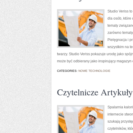
Studio Veriss 
dla osób, które
tematy związane
zarówno tematyc
Pielęgnacja i p
wszystkim na t
twarzy. Studio Veriss pokazuje urodę jako spó
może być odbierany jako inspirujący magazyn 
CATEGORIES:
NOWE TECHNOLOGIE
Czytelnicze Artykuły
Spalarnia kalor
internecie stwo
szukają przystę
czytelników, kt