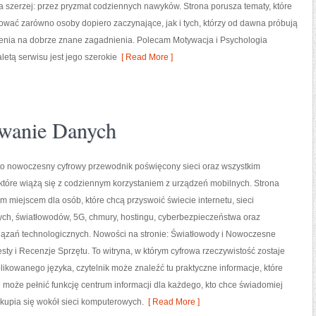
ia szerzej: przez pryzmat codziennych nawyków. Strona porusza tematy, które
wać zarówno osoby dopiero zaczynające, jak i tych, którzy od dawna próbują
zenia na dobrze znane zagadnienia. Polecam Motywacja i Psychologia
etą serwisu jest jego szerokie
[ Read More ]
wanie Danych
 to nowoczesny cyfrowy przewodnik poświęcony sieci oraz wszystkim
które wiążą się z codziennym korzystaniem z urządzeń mobilnych. Strona
 miejscem dla osób, które chcą przyswoić świecie internetu, sieci
h, światłowodów, 5G, chmury, hostingu, cyberbezpieczeństwa oraz
iązań technologicznych. Nowości na stronie: Światłowody i Nowoczesne
esty i Recenzje Sprzętu. To witryna, w którym cyfrowa rzeczywistość zostaje
kowanego języka, czytelnik może znaleźć tu praktyczne informacje, które
 może pełnić funkcję centrum informacji dla każdego, kto chce świadomiej
skupia się wokół sieci komputerowych.
[ Read More ]