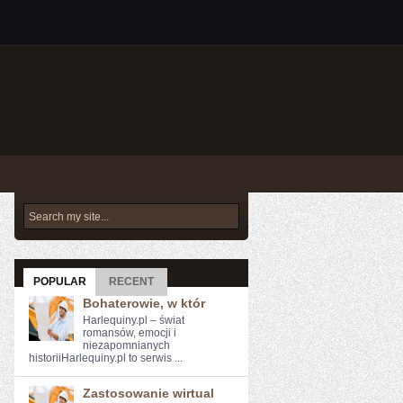
POPULAR
RECENT
Bohaterowie, w któr
Harlequiny.pl – świat
romansów, emocji i
niezapomnianych
historiiHarlequiny.pl to serwis ...
Zastosowanie wirtual