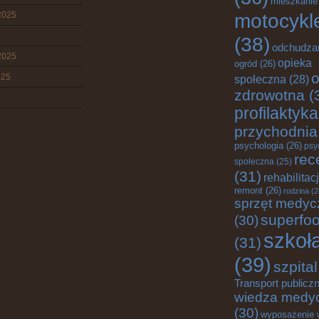
mieszkanie
motocykl
2025
(38)
odchudza
2025
opieka
ogród
(26)
o
025
społeczna
(28)
zdrowotna
(
profilaktyka
przychodnia
psychologia
(26)
psy
rec
społeczna
(25)
(31)
rehabilitac
remont
(26)
rodzina
(2
sprzęt medyc
superfo
(30)
szkoł
(31)
(39)
szpital
Transport publicz
wiedza medy
(30)
wyposażenie 