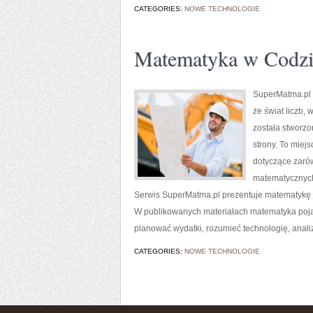
CATEGORIES:
NOWE TECHNOLOGIE
Matematyka w Codzi
SuperMatma.pl 
że świat liczb,
została stworzo
strony. To miej
dotyczące zaró
matematycznych
Serwis SuperMatma.pl prezentuje matematykę j
W publikowanych materiałach matematyka pojaw
planować wydatki, rozumieć technologię, ana
CATEGORIES:
NOWE TECHNOLOGIE