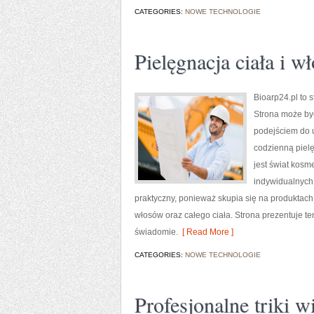
CATEGORIES:
NOWE TECHNOLOGIE
Pielęgnacja ciała i w
Bioarp24.pl to 
Strona może być
podejściem do u
codzienną piel
jest świat kosm
indywidualnych,
praktyczny, ponieważ skupia się na produktach
włosów oraz całego ciała. Strona prezentuje te
świadomie.
[ Read More ]
CATEGORIES:
NOWE TECHNOLOGIE
Profesjonalne triki 