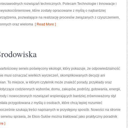
h niezawodnych rozwiązań technicznych. Polecam Technologie i Innowacje i
e wysokociśnieniowe, które zostały opracowane z myślą o najbardziej
ządzenia, pozwalające na realizację procesów związanych z czyszczeniem,
ronnych oraz wieloma
[ Read More ]
Środowiska
artościowy serwis poświęcony ekologii, który pokazuje, że odpowiedzialność
nie musi oznaczać wielkich wyrzeczeń, skomplikowanych decyzji ani
an. To miejsce, w którym czytelnik może znaleźć porady, przykłady oraz
 dotyczące codziennych wyborów, domu, zakupów, podróży, gotowania, energii,
yrody i nowoczesnych rozwiązań wspierających bardziej zrównoważony styl
ostała przygotowana z myślą o osobach, które chcą lepiej rozumieć
cześnie szukają treści napisanych w przystępny sposób. Nowości na stronie
r serwisu sprawia, że Ekos-Sułów można traktować jako praktyczny poradnik
e ]