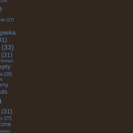
(26)
e
nie
(27)
pieka
31)
(33)
(31)
chologia
epty
ja
(28)
4)
zny
ods
a
(31)
ny
(27)
czna
wnętrz