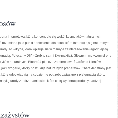
łosów
strona internetowa, która koncentruje się wokół kosmetyków naturalnych.
 rozumiana jako punkt odniesienia dla osób, które interesują się naturalnym
rody. To witryna, która wpisuje się w rosnące zainteresowanie łagodniejszą
ęgnacją. Polecamy DIY – Zrób to sam i Eko-makijaż. Głównym motywem strony
etyków naturalnych. Bioarp24.pl może zainteresować zarówno klientów
 jak i drogerie, którzy poszukują naturalnych preparatów. Charakter strony jest
, które odpowiadają na codzienne potrzeby związane z pielęgnacją skóry,
matykę urody z potrzebami osób, które chcą wybierać produkty bardziej
wizażystów