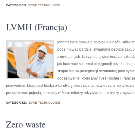
CATEGORIES:
NOWE TECHNOLOGIE
LVMH (Francja)
johnmasters-polska.pl to blog dla osób, które i
podejmować bardziej świadome decyzje zakupo
z myślą o tych, którzy lubią wiedzieć, co nakład
jak budować schemat pielęgnacji bez chaosu 
skupia się na pielęgnacji rozumianej jako system
dopasowanie. Polecamy Yves Rocher (Francja)
przewodnim bloga jest troska o kondycję skóry oparta na wiedzy, a nie tylko 
porządkować pojęcia, tłumaczy różnice między odżywianiem, między zmywan
CATEGORIES:
NOWE TECHNOLOGIE
Zero waste