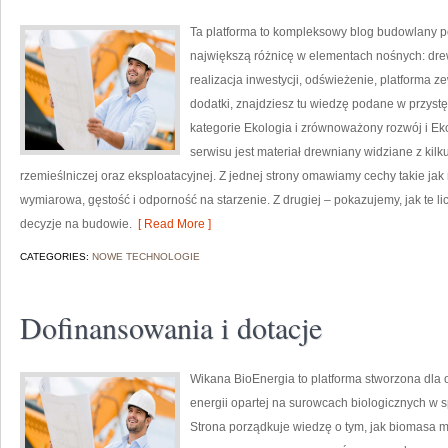
Ta platforma to kompleksowy blog budowlany p
największą różnicę w elementach nośnych: drew
realizacja inwestycji, odświeżenie, platforma 
dodatki, znajdziesz tu wiedzę podane w przyst
kategorie Ekologia i zrównoważony rozwój i E
serwisu jest materiał drewniany widziane z kil
rzemieślniczej oraz eksploatacyjnej. Z jednej strony omawiamy cechy takie jak
wymiarowa, gęstość i odporność na starzenie. Z drugiej – pokazujemy, jak te lic
decyzje na budowie.
[ Read More ]
CATEGORIES:
NOWE TECHNOLOGIE
Dofinansowania i dotacje
Wikana BioEnergia to platforma stworzona dla o
energii opartej na surowcach biologicznych w s
Strona porządkuje wiedzę o tym, jak biomasa m