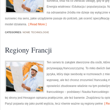
surowca, oraz na co zwracać uwagę, gdy w grę 
Energia wiatrowa i Edukacja i popularyzacja. N
na odnawialne źródła nie dzieje się wyłącznie w
surowiec ma sens, jakie urządzenie pasuje do potrzeb, jak ocenić specyfikację
model działania.
[ Read More ]
CATEGORIES:
NOWE TECHNOLOGIE
Regiony Francji
Ten serwis to zakątek stworzone dla osób, któr
przyswajają francuszczyznę. To miks dwóch świ
języka, który daje swobodę w rozmowach z mie
wyprawę, ale też chcesz zrozumieć francuską me
opowieści zbudowane właśnie na tym podwójny
francuskiego – podstawy i Nauka francuskiego
tej strony jest Hexagon opisana praktycznie, ale też barwnie. Znajdziesz tu opi
Paryż pojawia się jako punkt wyjścia, lecz równie ważne są regiony pełne
[ Re