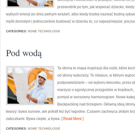
przewodnik po tym, jak wspierać dziecko, kiedy
wybuch emocji po dniu pełnym wrażeń, albo kiedy trzeba nazwać trudną sytuacj
myśli dorosłym i jednocześnie budować w dziecku to, co najważniejsze: poczu
CATEGORIES:
NOWE TECHNOLOGIE
Pod wodą
Ta strona to mapa inspiracji dla osób, które k
od strony wybrzeży. To miejsce, w którym wypoc
podpowiedziami – od wyboru kierunku, przez pl
marzysz o egzotycznej przygodzie w tropikach, 
pomysł w sensowny harmonogram. Nowe kategori
Backpacking nad brzegiem. Główną ideą strony
twarzy: bywa surowe, ale potrafi też być łagodne. Czasem zachwyca złotym b
zatoczkami. Bywa ciepłe, a bywa
[ Read More ]
CATEGORIES:
NOWE TECHNOLOGIE