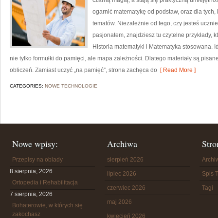
czarną magią, a stają się praktyczną umiejętno
ogarnić matematykę od podstaw, oraz dla tych, 
tematów. Niezależnie od tego, czy jesteś uczni
pasjonatem, znajdziesz tu czytelne przykłady, 
Historia matematyki i Matematyka stosowana. I
nie tylko formułki do pamięci, ale mapa zależności. Dlatego materiały są pisan
obliczeń. Zamiast uczyć „na pamięć”, strona zachęca do
[ Read More ]
CATEGORIES:
NOWE TECHNOLOGIE
Nowe wpisy:
Archiwa
Stro
Przepisy na obiady
sierpień 2026
Arch
8 sierpnia, 2026
lipiec 2026
Spis T
Ortopedia i Rehabilitacja
czerwiec 2026
Tagi
7 sierpnia, 2026
maj 2026
Bohaterowie, w których się
zakochasz
kwiecień 2026