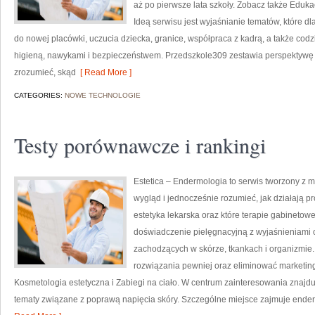
aż po pierwsze lata szkoły. Zobacz także Eduka
Ideą serwisu jest wyjaśnianie tematów, które d
do nowej placówki, uczucia dziecka, granice, współpraca z kadrą, a także cod
higieną, nawykami i bezpieczeństwem. Przedszkole309 zestawia perspektywę r
zrozumieć, skąd
[ Read More ]
CATEGORIES:
NOWE TECHNOLOGIE
Testy porównawcze i rankingi
Estetica – Endermologia to serwis tworzony z 
wygląd i jednocześnie rozumieć, jak działają p
estetyka lekarska oraz które terapie gabinetow
doświadczenie pielęgnacyjną z wyjaśnieniami 
zachodzących w skórze, tkankach i organizmie.
rozwiązania pewniej oraz eliminować marketin
Kosmetologia estetyczna i Zabiegi na ciało. W centrum zainteresowania znajduje 
tematy związane z poprawą napięcia skóry. Szczególne miejsce zajmuje ende