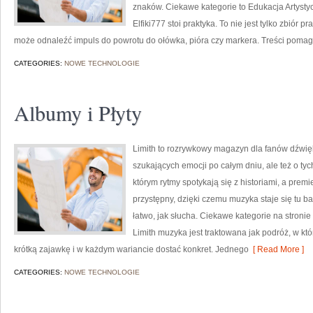
znaków. Ciekawe kategorie to Edukacja Artystyc
Elfiki777 stoi praktyka. To nie jest tylko zbiór 
może odnaleźć impuls do powrotu do ołówka, pióra czy markera. Treści poma
CATEGORIES:
NOWE TECHNOLOGIE
Albumy i Płyty
Limith to rozrywkowy magazyn dla fanów dźwięk
szukających emocji po całym dniu, ale też o tyc
którym rytmy spotykają się z historiami, a prem
przystępny, dzięki czemu muzyka staje się tu bar
łatwo, jak słucha. Ciekawe kategorie na stronie 
Limith muzyka jest traktowana jak podróż, w któr
krótką zajawkę i w każdym wariancie dostać konkret. Jednego
[ Read More ]
CATEGORIES:
NOWE TECHNOLOGIE