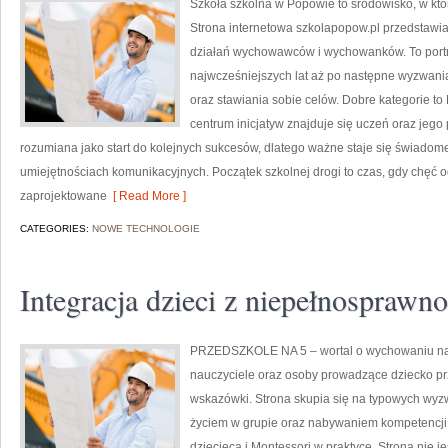
Szkoła szkolna w Popowie to środowisko, w któ
Strona internetowa szkolapopow.pl przedstawia
działań wychowawców i wychowanków. To portr
najwcześniejszych lat aż po następne wyzwan
oraz stawiania sobie celów. Dobre kategorie t
centrum inicjatyw znajduje się uczeń oraz jego
rozumiana jako start do kolejnych sukcesów, dlatego ważne staje się świadom
umiejętnościach komunikacyjnych. Początek szkolnej drogi to czas, gdy chęć o
zaprojektowane
[ Read More ]
CATEGORIES:
NOWE TECHNOLOGIE
Integracja dzieci z niepełnosprawn
PRZEDSZKOLE NA 5 – wortal o wychowaniu na
nauczyciele oraz osoby prowadzące dziecko pr
wskazówki. Strona skupia się na typowych wyz
życiem w grupie oraz nabywaniem kompetencji
dziecięca i Montessori w praktyce. Strona nie je