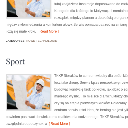
tutaj znajdziesz inspiracje dopasowane do codz
Kategorie dla każdego to Motywacja i mentalnoś
rozsądek: między planem a dbałością o organ
między stylem jedzenia a komfortem głowy. Serwis pomaga patrzeć na zmianę s
liczą się małe kroki,
[ Read More ]
CATEGORIES:
NOWE TECHNOLOGIE
Sport
TKKF Sieraków to centrum wiedzy dla osób, któr
lecz jako drogę. Serwis łączy perspektywę roz
budować kondycję krok po kroku, jak dbać o zd
mądrego wysiłku. To miejsce dla tych, którzy ch
czy są na etapie pierwszych kroków. Polecamy 
centrum serwisu stoi idea, że trening nie jest t
powinien pasować do wieku oraz realiów dnia codziennego. TKKF Sieraków po
uwzględnia odpoczynek, a
[ Read More ]