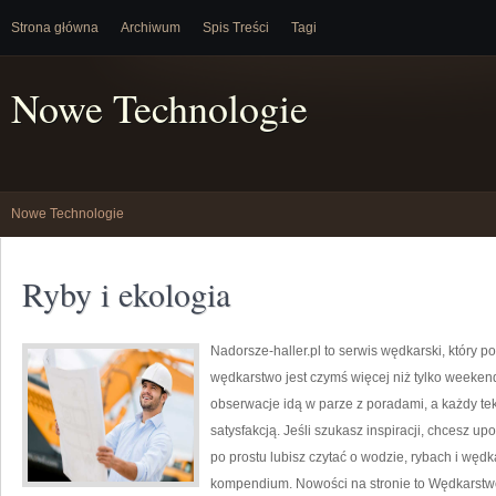
Strona główna
Archiwum
Spis Treści
Tagi
Nowe Technologie
Nowe Technologie
Ryby i ekologia
Nadorsze-haller.pl to serwis wędkarski, który p
wędkarstwo jest czymś więcej niż tylko weeke
obserwacje idą w parze z poradami, a każdy te
satysfakcją. Jeśli szukasz inspiracji, chcesz u
po prostu lubisz czytać o wodzie, rybach i wędka
kompendium. Nowości na stronie to Wędkarstwo 