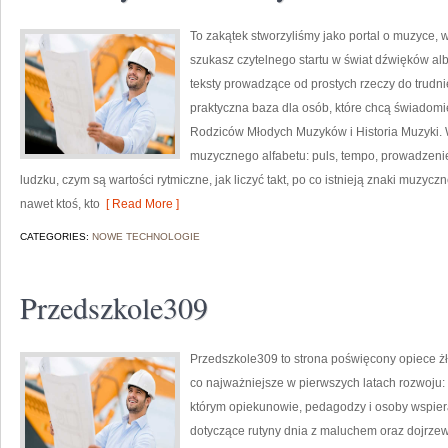
To zakątek stworzyliśmy jako portal o muzyce, w
szukasz czytelnego startu w świat dźwięków alb
teksty prowadzące od prostych rzeczy do trudniej
praktyczna baza dla osób, które chcą świadomie
Rodziców Młodych Muzyków i Historia Muzyki.
muzycznego alfabetu: puls, tempo, prowadzenie
ludzku, czym są wartości rytmiczne, jak liczyć takt, po co istnieją znaki muzycz
nawet ktoś, kto
[ Read More ]
CATEGORIES:
NOWE TECHNOLOGIE
Przedszkole309
Przedszkole309 to strona poświęcony opiece żł
co najważniejsze w pierwszych latach rozwoju:
którym opiekunowie, pedagodzy i osoby wspier
dotyczące rutyny dnia z maluchem oraz dojrze