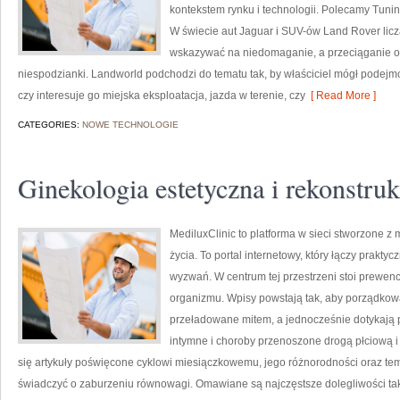
kontekstem rynku i technologii. Polecamy Tuni
W świecie aut Jaguar i SUV-ów Land Rover licz
wskazywać na niedomaganie, a przeciąganie ob
niespodzianki. Landworld podchodzi do tematu tak, by właściciel mógł podejm
czy interesuje go miejska eksploatacja, jazda w terenie, czy
[ Read More ]
CATEGORIES:
NOWE TECHNOLOGIE
Ginekologia estetyczna i rekonstru
MediluxClinic to platforma w sieci stworzone z 
życia. To portal internetowy, który łączy prakt
wyzwań. W centrum tej przestrzeni stoi prewe
organizmu. Wpisy powstają tak, aby porządkowa
przeładowane mitem, a jednocześnie dotykają 
intymne i choroby przenoszone drogą płciową i
się artykuły poświęcone cyklowi miesiączkowemu, jego różnorodności oraz te
świadczyć o zaburzeniu równowagi. Omawiane są najczęstsze dolegliwości tak