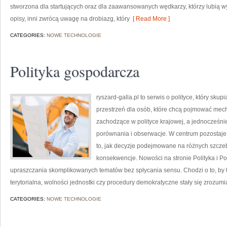
stworzona dla startujących oraz dla zaawansowanych wędkarzy, którzy lubią w
opisy, inni zwrócą uwagę na drobiazg, który
[ Read More ]
CATEGORIES:
NOWE TECHNOLOGIE
Polityka gospodarcza
ryszard-galla.pl to serwis o polityce, który sku
przestrzeń dla osób, które chcą pojmować mech
zachodzące w polityce krajowej, a jednocześn
porównania i obserwacje. W centrum pozostaje 
to, jak decyzje podejmowane na różnych szczeb
konsekwencje. Nowości na stronie Polityka i Po
upraszczania skomplikowanych tematów bez spłycania sensu. Chodzi o to, by t
terytorialna, wolności jednostki czy procedury demokratyczne stały się zrozumia
CATEGORIES:
NOWE TECHNOLOGIE