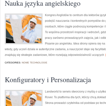
Nauka języka angielskiego
Kongres Anglistów to centrum dla lektorów jęz
podejść nauczania i konkretnych pomysłów do p
osobach, które ciągle podnoszą kompetencje i 
To wspólna przestrzeń inspiracji i wdrożeń, gdz
pracy zarówno prowadzących zajęcia, jak i odb
Pisanie po angielsku. Idea strony opiera się na 
wtedy, gdy uczeń działa w autentyczne zadania, a nauczyciel staje się facylit
znajdują się strategie zadaniowe, które rozwijają odpowiedzialność uczących
[
CATEGORIES:
NOWE TECHNOLOGIE
Konfiguratory i Personalizacja
Landworld to serwis stworzony z myślą o użyt
Rover. To platforma dla tych, którzy chcą dokła
Strona prowadzi czytelnika od podstaw po tech