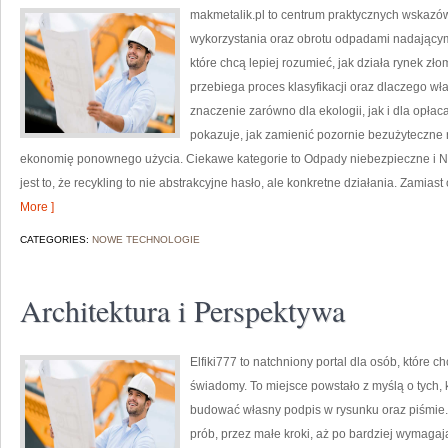
makmetalik.pl to centrum praktycznych wska
wykorzystania oraz obrotu odpadami nadającymi 
które chcą lepiej rozumieć, jak działa rynek zł
przebiega proces klasyfikacji oraz dlaczego 
znaczenie zarówno dla ekologii, jak i dla opłaca
pokazuje, jak zamienić pozornie bezużyteczne 
ekonomię ponownego użycia. Ciekawe kategorie to Odpady niebezpieczne i Na
jest to, że recykling to nie abstrakcyjne hasło, ale konkretne działania. Zamiast
More ]
CATEGORIES:
NOWE TECHNOLOGIE
Architektura i Perspektywa
Elfiki777 to natchniony portal dla osób, które 
świadomy. To miejsce powstało z myślą o tych, k
budować własny podpis w rysunku oraz piśmie.
prób, przez małe kroki, aż po bardziej wymaga