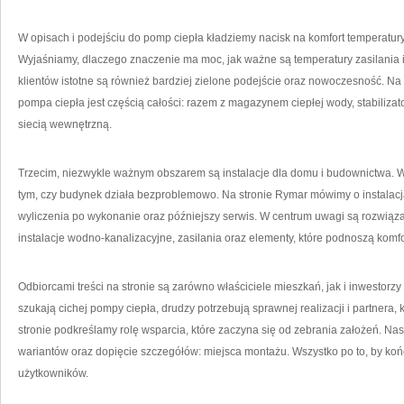
W opisach i podejściu do pomp ciepła kładziemy nacisk na komfort temperatury
Wyjaśniamy, dlaczego znaczenie ma moc, jak ważne są temperatury zasilania 
klientów istotne są również bardziej zielone podejście oraz nowoczesność. Na s
pompa ciepła jest częścią całości: razem z magazynem ciepłej wody, stabiliz
siecią wewnętrzną.
Trzecim, niezwykle ważnym obszarem są instalacje dla domu i budownictwa. W 
tym, czy budynek działa bezproblemowo. Na stronie Rymar mówimy o instalacj
wyliczenia po wykonanie oraz późniejszy serwis. W centrum uwagi są rozwiąza
instalacje wodno-kanalizacyjne, zasilania oraz elementy, które podnoszą komfo
Odbiorcami treści na stronie są zarówno właściciele mieszkań, jak i inwestorzy
szukają cichej pompy ciepła, drudzy potrzebują sprawnej realizacji i partnera,
stronie podkreślamy rolę wsparcia, które zaczyna się od zebrania założeń. N
wariantów oraz dopięcie szczegółów: miejsca montażu. Wszystko po to, by koń
użytkowników.