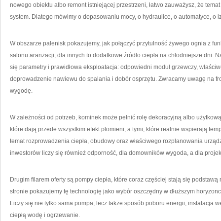
nowego obiektu albo remont istniejącej przestrzeni, łatwo zauważysz, że temat cie
system. Dlatego mówimy o dopasowaniu mocy, o hydraulice, o automatyce, o iz
W obszarze palenisk pokazujemy, jak połączyć przytulność żywego ognia z fun
salonu aranżacji, dla innych to dodatkowe źródło ciepła na chłodniejsze dni. Na
się parametry i prawidłowa eksploatacja: odpowiedni moduł grzewczy, właśc
doprowadzenie nawiewu do spalania i dobór osprzętu. Zwracamy uwagę na fron
wygodę.
W zależności od potrzeb, kominek może pełnić rolę dekoracyjną albo użytko
które dają przede wszystkim efekt płomieni, a tymi, które realnie wspierają te
temat rozprowadzenia ciepła, obudowy oraz właściwego rozplanowania urządze
inwestorów liczy się również odporność, dla domowników wygoda, a dla projek
Drugim filarem oferty są pompy ciepła, które coraz częściej stają się podst
stronie pokazujemy tę technologię jako wybór oszczędny w dłuższym horyzonc
Liczy się nie tylko sama pompa, lecz także sposób poboru energii, instalacja
ciepłą wodę i ogrzewanie.