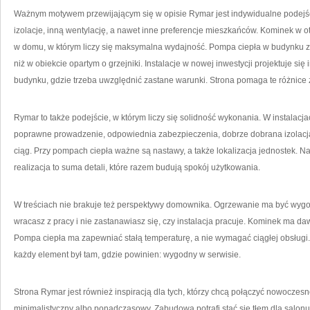
Ważnym motywem przewijającym się w opisie Rymar jest indywidualne podejśc
izolacje, inną wentylację, a nawet inne preferencje mieszkańców. Kominek w o
w domu, w którym liczy się maksymalna wydajność. Pompa ciepła w budynku 
niż w obiekcie opartym o grzejniki. Instalacje w nowej inwestycji projektuje się
budynku, gdzie trzeba uwzględnić zastane warunki. Strona pomaga te różnice
Rymar to także podejście, w którym liczy się solidność wykonania. W instalacj
poprawne prowadzenie, odpowiednia zabezpieczenia, dobrze dobrana izolacja
ciąg. Przy pompach ciepła ważne są nastawy, a także lokalizacja jednostek. N
realizacja to suma detali, które razem budują spokój użytkowania.
W treściach nie brakuje też perspektywy domownika. Ogrzewanie ma być wygod
wracasz z pracy i nie zastanawiasz się, czy instalacja pracuje. Kominek ma 
Pompa ciepła ma zapewniać stałą temperaturę, a nie wymagać ciągłej obsługi. 
każdy element był tam, gdzie powinien: wygodny w serwisie.
Strona Rymar jest również inspiracją dla tych, którzy chcą połączyć nowoczes
minimalistyczny albo ponadczasowy. Zabudowa potrafi stać się tłem dla salon