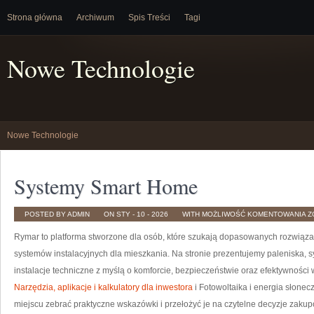
Strona główna
Archiwum
Spis Treści
Tagi
Nowe Technologie
Nowe Technologie
Systemy Smart Home
S
POSTED BY ADMIN
ON STY - 10 - 2026
WITH
MOŻLIWOŚĆ KOMENTOWANIA
Z
S
H
Rymar to platforma stworzone dla osób, które szukają dopasowanych rozwiąz
systemów instalacyjnych dla mieszkania. Na stronie prezentujemy paleniska,
instalacje techniczne z myślą o komforcie, bezpieczeństwie oraz efektywności 
Narzędzia, aplikacje i kalkulatory dla inwestora
i Fotowoltaika i energia słonec
miejscu zebrać praktyczne wskazówki i przełożyć je na czytelne decyzje zaku