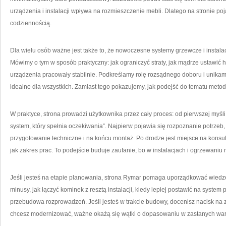
urządzenia i instalacji wpływa na rozmieszczenie mebli. Dlatego na stronie poja
codziennością.
Dla wielu osób ważne jest także to, że nowoczesne systemy grzewcze i instalac
Mówimy o tym w sposób praktyczny: jak ograniczyć straty, jak mądrze ustawić
urządzenia pracowały stabilnie. Podkreślamy rolę rozsądnego doboru i unikam
idealne dla wszystkich. Zamiast tego pokazujemy, jak podejść do tematu metod
W praktyce, strona prowadzi użytkownika przez cały proces: od pierwszej myśl
system, który spełnia oczekiwania”. Najpierw pojawia się rozpoznanie potrze
przygotowanie techniczne i na końcu montaż. Po drodze jest miejsce na konsu
jak zakres prac. To podejście buduje zaufanie, bo w instalacjach i ogrzewaniu 
Jeśli jesteś na etapie planowania, strona Rymar pomaga uporządkować wiedzę: 
minusy, jak łączyć kominek z resztą instalacji, kiedy lepiej postawić na syste
przebudowa rozprowadzeń. Jeśli jesteś w trakcie budowy, docenisz nacisk na z
chcesz modernizować, ważne okażą się wątki o dopasowaniu w zastanych wa