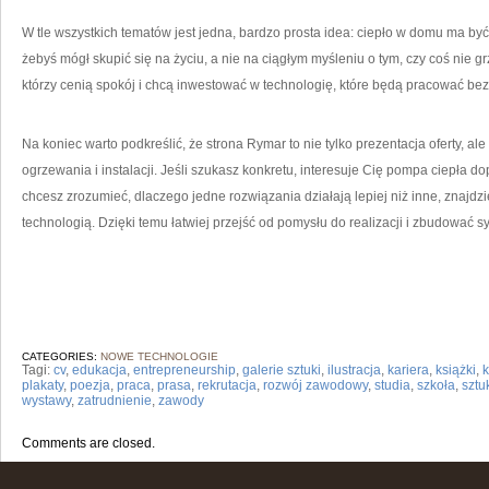
W tle wszystkich tematów jest jedna, bardzo prosta idea: ciepło w domu ma być
żebyś mógł skupić się na życiu, a nie na ciągłym myśleniu o tym, czy coś nie g
którzy cenią spokój i chcą inwestować w technologię, które będą pracować bez
Na koniec warto podkreślić, że strona Rymar to nie tylko prezentacja oferty, 
ogrzewania i instalacji. Jeśli szukasz konkretu, interesuje Cię pompa ciepła
chcesz zrozumieć, dlaczego jedne rozwiązania działają lepiej niż inne, znajdzies
technologią. Dzięki temu łatwiej przejść od pomysłu do realizacji i zbudować s
CATEGORIES:
NOWE TECHNOLOGIE
Tagi:
cv
,
edukacja
,
entrepreneurship
,
galerie sztuki
,
ilustracja
,
kariera
,
książki
,
k
plakaty
,
poezja
,
praca
,
prasa
,
rekrutacja
,
rozwój zawodowy
,
studia
,
szkoła
,
szt
wystawy
,
zatrudnienie
,
zawody
Comments are closed.