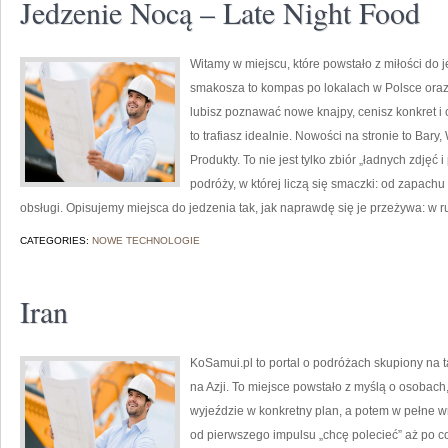
Jedzenie Nocą – Late Night Food
Witamy w miejscu, które powstało z miłości do j
smakosza to kompas po lokalach w Polsce oraz
lubisz poznawać nowe knajpy, cenisz konkret i
to trafiasz idealnie. Nowości na stronie to Bary,
Produkty. To nie jest tylko zbiór „ładnych zdjęć 
podróży, w której liczą się smaczki: od zapac
obsługi. Opisujemy miejsca do jedzenia tak, jak naprawdę się je przeżywa: w r
CATEGORIES:
NOWE TECHNOLOGIE
Iran
KoSamui.pl to portal o podróżach skupiony na t
na Azji. To miejsce powstało z myślą o osobach
wyjeździe w konkretny plan, a potem w pełne w
od pierwszego impulsu „chcę polecieć” aż po c