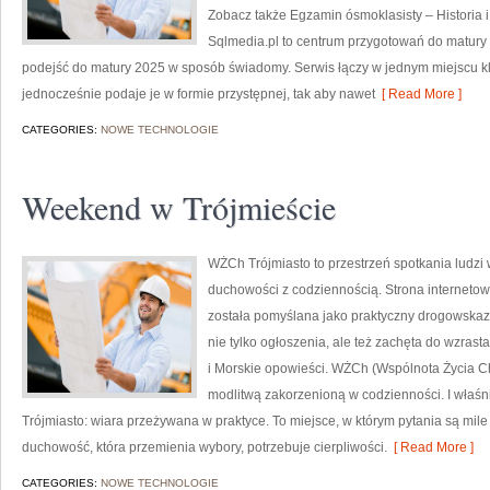
Zobacz także Egzamin ósmoklasisty – Historia 
Sqlmedia.pl to centrum przygotowań do matury 
podejść do matury 2025 w sposób świadomy. Serwis łączy w jednym miejscu kl
jednocześnie podaje je w formie przystępnej, tak aby nawet
[ Read More ]
CATEGORIES:
NOWE TECHNOLOGIE
Weekend w Trójmieście
WŻCh Trójmiasto to przestrzeń spotkania ludzi w
duchowości z codziennością. Strona internetow
została pomyślana jako praktyczny drogowskaz
nie tylko ogłoszenia, ale też zachęta do wzras
i Morskie opowieści. WŻCh (Wspólnota Życia Ch
modlitwą zakorzenioną w codzienności. I właś
Trójmiasto: wiara przeżywana w praktyce. To miejsce, w którym pytania są mile 
duchowość, która przemienia wybory, potrzebuje cierpliwości.
[ Read More ]
CATEGORIES:
NOWE TECHNOLOGIE