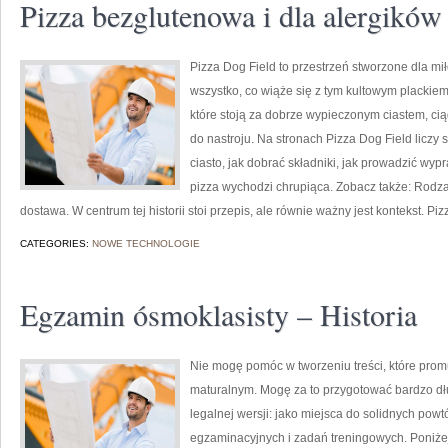
Pizza bezglutenowa i dla alergików
Pizza Dog Field to przestrzeń stworzone dla mi
wszystko, co wiąże się z tym kultowym plackiem.
które stoją za dobrze wypieczonym ciastem, c
do nastroju. Na stronach Pizza Dog Field liczy s
ciasto, jak dobrać składniki, jak prowadzić wyp
pizza wychodzi chrupiąca. Zobacz także: Rodzaj
dostawa. W centrum tej historii stoi przepis, ale równie ważny jest kontekst. Pizz
CATEGORIES:
NOWE TECHNOLOGIE
Egzamin ósmoklasisty – Historia
Nie mogę pomóc w tworzeniu treści, które prom
maturalnym. Mogę za to przygotować bardzo dł
legalnej wersji: jako miejsca do solidnych po
egzaminacyjnych i zadań treningowych. Poniżej