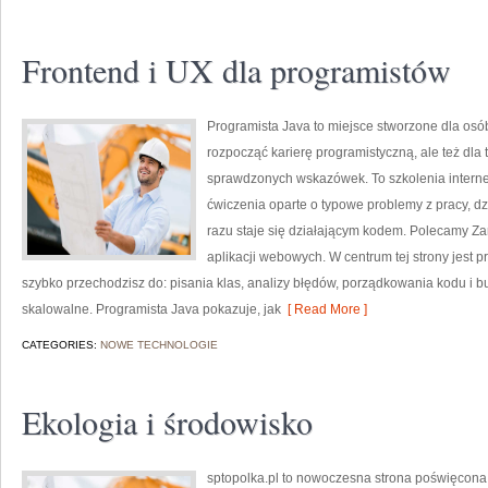
Frontend i UX dla programistów
Programista Java to miejsce stworzone dla osó
rozpocząć karierę programistyczną, ale też dla t
sprawdzonych wskazówek. To szkolenia interne
ćwiczenia oparte o typowe problemy z pracy, dzię
razu staje się działającym kodem. Polecamy Za
aplikacji webowych. W centrum tej strony jest pr
szybko przechodzisz do: pisania klas, analizy błędów, porządkowania kodu i 
skalowalne. Programista Java pokazuje, jak
[ Read More ]
CATEGORIES:
NOWE TECHNOLOGIE
Ekologia i środowisko
sptopolka.pl to nowoczesna strona poświęcona