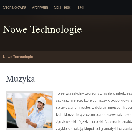
Strona główna
Archiwum
Spis Treści
Tagi
Nowe Technologie
Nowe Technologie
Muzyka
To serwis szkolny tworzony z myślą o młodzieży
szukasz miejsca, które tłumaczy krok po kroku
sprawdzianem, jesteś w dobrym miejscu. Treści
tych, którzy chcą zrozumieć podstawy, jak i oso
Język włoski i Język angielski. Na stronie znaj
zwykle sprawiają kłopot: od gramatyki i czytan