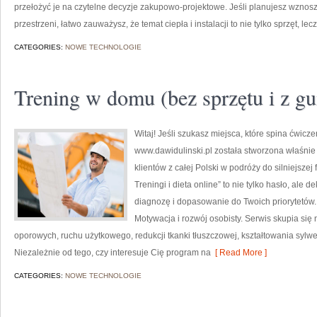
przełożyć je na czytelne decyzje zakupowo-projektowe. Jeśli planujesz wznosz
przestrzeni, łatwo zauważysz, że temat ciepła i instalacji to nie tylko sprzęt, l
CATEGORIES:
NOWE TECHNOLOGIE
Trening w domu (bez sprzętu i z 
Witaj! Jeśli szukasz miejsca, które spina ćwicze
www.dawidulinski.pl została stworzona właśnie 
klientów z całej Polski w podróży do silniejszej
Treningi i dieta online” to nie tylko hasło, ale d
diagnozę i dopasowanie do Twoich priorytetów.
Motywacja i rozwój osobisty. Serwis skupia się
oporowych, ruchu użytkowego, redukcji tkanki tłuszczowej, kształtowania sylw
Niezależnie od tego, czy interesuje Cię program na
[ Read More ]
CATEGORIES:
NOWE TECHNOLOGIE