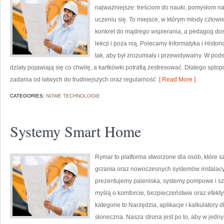
najważniejsze: treściom do nauki, pomysłom n
uczeniu się. To miejsce, w którym młody człowi
konkret do mądrego wspierania, a pedagog dos
lekcji i poza nią. Polecamy Informatyka i Histor
tak, aby był zrozumiały i przewidywalny. W pod
działy pojawiają się co chwilę, a kartkówki potrafią zestresować. Dlatego spto
zadania od łatwych do trudniejszych oraz regularność
[ Read More ]
CATEGORIES:
NOWE TECHNOLOGIE
Systemy Smart Home
Rymar to platforma stworzone dla osób, które
grzania oraz nowoczesnych systemów instalacy
prezentujemy paleniska, systemy pompowe i sz
myślą o komforcie, bezpieczeństwie oraz efekt
kategorie to Narzędzia, aplikacje i kalkulatory d
słoneczna. Nasza strona jest po to, aby w jedn