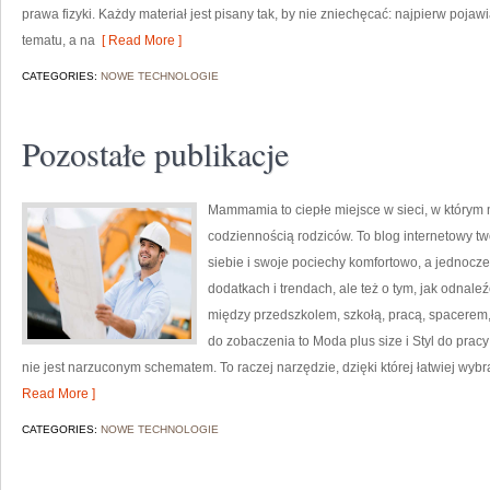
prawa fizyki. Każdy materiał jest pisany tak, by nie zniechęcać: najpierw poj
tematu, a na
[ Read More ]
CATEGORIES:
NOWE TECHNOLOGIE
Pozostałe publikacje
Mammamia to ciepłe miejsce w sieci, w którym
codziennością rodziców. To blog internetowy tw
siebie i swoje pociechy komfortowo, a jednocześ
dodatkach i trendach, ale też o tym, jak odnale
między przedszkolem, szkołą, pracą, spacerem, 
do zobaczenia to Moda plus size i Styl do pr
nie jest narzuconym schematem. To raczej narzędzie, dzięki której łatwiej wy
Read More ]
CATEGORIES:
NOWE TECHNOLOGIE