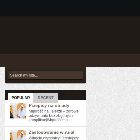
POPULAR
RECENT
Przepisy na obiady
Mądrość na Talerzu – zdrowe
odżywianie bez zbędnych
komplikacjiMądrość na ...
Zastosowanie wirtual
Witajcie czytelnicy! Dzisiejszy