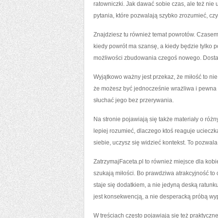
ratowniczki. Jak dawać sobie czas, ale też ni
pytania, które pozwalają szybko zrozumieć, czy
Znajdziesz tu również temat powrotów. Czasem 
kiedy powrót ma szansę, a kiedy będzie tylko p
możliwości zbudowania czegoś nowego. Dostajes
Wyjątkowo ważny jest przekaz, że miłość to nie
że możesz być jednocześnie wrażliwa i pewna 
słuchać jego bez przerywania.
Na stronie pojawiają się także materiały o różn
lepiej rozumieć, dlaczego ktoś reaguje uciecz
siebie, uczysz się widzieć kontekst. To pozwa
ZatrzymajFaceta.pl to również miejsce dla kobie
szukają miłości. Bo prawdziwa atrakcyjność to 
staje się dodatkiem, a nie jedyną deską ratunku
jest konsekwencją, a nie desperacką próbą wyp
W treściach często pojawiają się też praktyczne