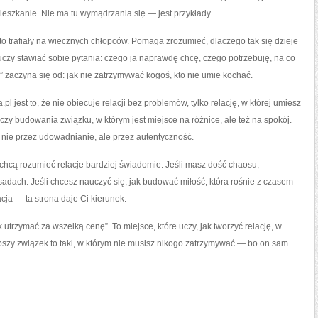
ieszkanie. Nie ma tu wymądrzania się — jest przykłady.
sto trafiały na wiecznych chłopców. Pomaga zrozumieć, dlaczego tak się dzieje
ż uczy stawiać sobie pytania: czego ja naprawdę chcę, czego potrzebuję, na co
” zaczyna się od: jak nie zatrzymywać kogoś, kto nie umie kochać.
l jest to, że nie obiecuje relacji bez problemów, tylko relację, w której umiesz
zy budowania związku, w którym jest miejsce na różnice, ale też na spokój.
ga nie przez udowadnianie, ale przez autentyczność.
e chcą rozumieć relacje bardziej świadomie. Jeśli masz dość chaosu,
sadach. Jeśli chcesz nauczyć się, jak budować miłość, która rośnie z czasem
cja — ta strona daje Ci kierunek.
ak utrzymać za wszelką cenę”. To miejsce, które uczy, jak tworzyć relację, w
epszy związek to taki, w którym nie musisz nikogo zatrzymywać — bo on sam