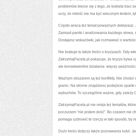
problemów bierze się z tego, że kobieta traci 
uczy, że miłość nie ma być wiecznym testem, ty
Często wraca też temat poważnych deklaracji. J
Zamiast paniki i analizowania każdego słowa,
Dostajesz wskazówki, jak rozmawiać o wartości
Nie brakuje tu także treści o kryzysach. Gdy wkr
ZatrzymajFaceta.pl pokazuje, że kryzys bywa s
ale konsekwentne działania: więcej uważności
Ważnym obszarem są też konflikty. Nie chodzi o 
granic. Na stronie znajdziesz podejście opart
wybuchów. To szczególnie ważne, gdy zależy Ci 
ZatrzymajFaceta.pl nie omija też tematów, które
poczuciem “nie jestem dość”. Bo czasem nie cho
pomaga uzdrowić te rzeczy w taki sposób, by re
Dużo treści dotyczy także poznawania ludzi. Ja