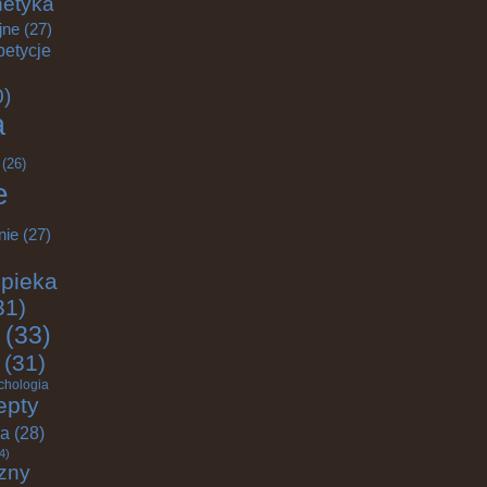
etyka
jne
(27)
petycje
0)
a
(26)
e
nie
(27)
pieka
31)
(33)
(31)
chologia
epty
ja
(28)
4)
zny