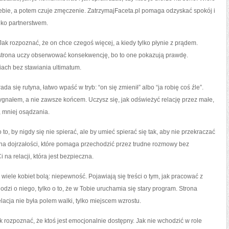
siebie, a potem czuje zmęczenie. ZatrzymajFaceta.pl pomaga odzyskać spokój i
lko partnerstwem.
ak rozpoznać, że on chce czegoś więcej, a kiedy tylko płynie z prądem.
 strona uczy obserwować konsekwencję, bo to one pokazują prawdę.
ach bez stawiania ultimatum.
ada się rutyna, łatwo wpaść w tryb: “on się zmienił” albo “ja robię coś źle”.
ygnałem, a nie zawsze końcem. Uczysz się, jak odświeżyć relację przez małe,
, mniej osądzania.
to, by nigdy się nie spierać, ale by umieć spierać się tak, aby nie przekraczać
e na dojrzałości, które pomaga przechodzić przez trudne rozmowy bez
na relacji, która jest bezpieczna.
 wiele kobiet bolą: niepewność. Pojawiają się treści o tym, jak pracować z
dzi o niego, tylko o to, że w Tobie uruchamia się stary program. Strona
lacja nie była polem walki, tylko miejscem wzrostu.
k rozpoznać, że ktoś jest emocjonalnie dostępny. Jak nie wchodzić w role