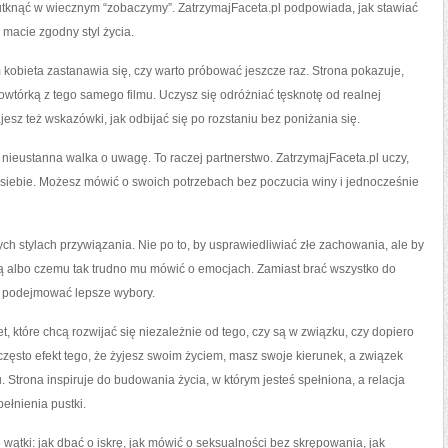
e utknąć w wiecznym “zobaczymy”. ZatrzymajFaceta.pl podpowiada, jak stawiać
 macie zgodny styl życia.
kobieta zastanawia się, czy warto próbować jeszcze raz. Strona pokazuje,
owtórką z tego samego filmu. Uczysz się odróżniać tęsknotę od realnej
z też wskazówki, jak odbijać się po rozstaniu bez poniżania się.
 nieustanna walka o uwagę. To raczej partnerstwo. ZatrzymajFaceta.pl uczy,
siebie. Możesz mówić o swoich potrzebach bez poczucia winy i jednocześnie
ych stylach przywiązania. Nie po to, by usprawiedliwiać złe zachowania, ale by
ką albo czemu tak trudno mu mówić o emocjach. Zamiast brać wszystko do
la podejmować lepsze wybory.
t, które chcą rozwijać się niezależnie od tego, czy są w związku, czy dopiero
często efekt tego, że żyjesz swoim życiem, masz swoje kierunek, a związek
. Strona inspiruje do budowania życia, w którym jesteś spełniona, a relacja
ełnienia pustki.
 wątki: jak dbać o iskrę, jak mówić o seksualności bez skrępowania, jak