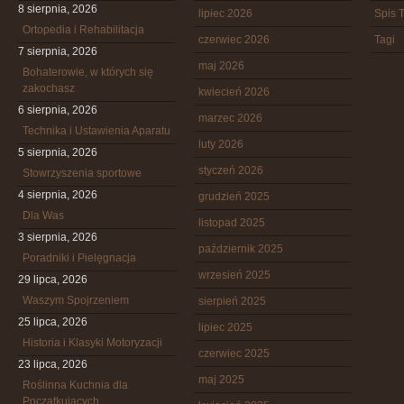
8 sierpnia, 2026
lipiec 2026
Spis T
Ortopedia i Rehabilitacja
czerwiec 2026
Tagi
7 sierpnia, 2026
maj 2026
Bohaterowie, w których się
zakochasz
kwiecień 2026
6 sierpnia, 2026
marzec 2026
Technika i Ustawienia Aparatu
luty 2026
5 sierpnia, 2026
styczeń 2026
Stowrzyszenia sportowe
4 sierpnia, 2026
grudzień 2025
Dla Was
listopad 2025
3 sierpnia, 2026
październik 2025
Poradniki i Pielęgnacja
wrzesień 2025
29 lipca, 2026
Waszym Spojrzeniem
sierpień 2025
25 lipca, 2026
lipiec 2025
Historia i Klasyki Motoryzacji
czerwiec 2025
23 lipca, 2026
maj 2025
Roślinna Kuchnia dla
Początkujących