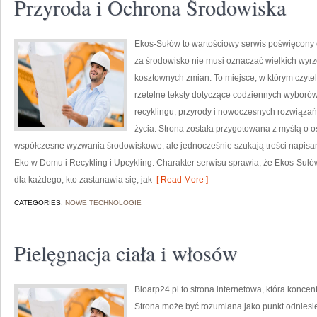
Przyroda i Ochrona Środowiska
Ekos-Sułów to wartościowy serwis poświęcony e
za środowisko nie musi oznaczać wielkich wyr
kosztownych zmian. To miejsce, w którym czyte
rzetelne teksty dotyczące codziennych wyborów
recyklingu, przyrody i nowoczesnych rozwiązań
życia. Strona została przygotowana z myślą o o
współczesne wyzwania środowiskowe, ale jednocześnie szukają treści napisa
Eko w Domu i Recykling i Upcykling. Charakter serwisu sprawia, że Ekos-Sułó
dla każdego, kto zastanawia się, jak
[ Read More ]
CATEGORIES:
NOWE TECHNOLOGIE
Pielęgnacja ciała i włosów
Bioarp24.pl to strona internetowa, która konce
Strona może być rozumiana jako punkt odniesien