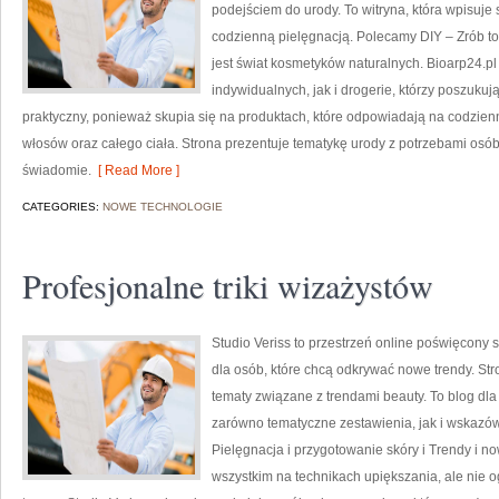
podejściem do urody. To witryna, która wpisuje
codzienną pielęgnacją. Polecamy DIY – Zrób t
jest świat kosmetyków naturalnych. Bioarp24.p
indywidualnych, jak i drogerie, którzy poszukuj
praktyczny, ponieważ skupia się na produktach, które odpowiadają na codzien
włosów oraz całego ciała. Strona prezentuje tematykę urody z potrzebami osób
świadomie.
[ Read More ]
CATEGORIES:
NOWE TECHNOLOGIE
Profesjonalne triki wizażystów
Studio Veriss to przestrzeń online poświęcon
dla osób, które chcą odkrywać nowe trendy. Stro
tematy związane z trendami beauty. To blog dl
zarówno tematyczne zestawienia, jak i wskazówk
Pielęgnacja i przygotowanie skóry i Trendy i n
wszystkim na technikach upiększania, ale nie