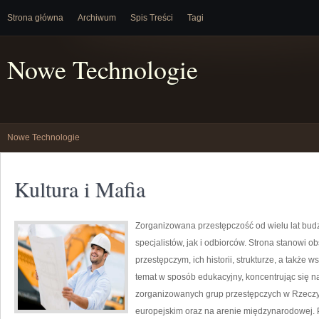
Strona główna
Archiwum
Spis Treści
Tagi
Nowe Technologie
Nowe Technologie
Kultura i Mafia
Zorganizowana przestępczość od wielu lat bu
specjalistów, jak i odbiorców. Strona stanowi
przestępczym, ich historii, strukturze, a takż
temat w sposób edukacyjny, koncentrując się na
zorganizowanych grup przestępczych w Rzeczyp
europejskim oraz na arenie międzynarodowej. P