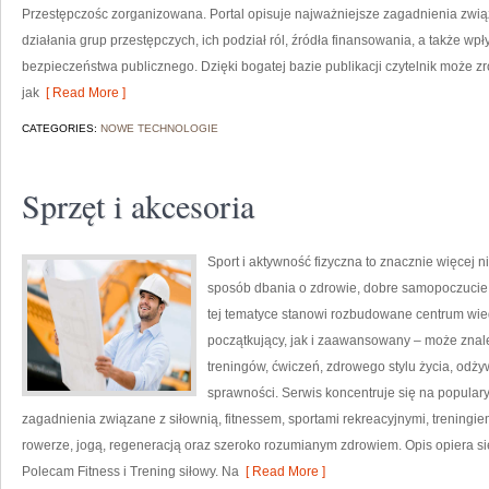
Przestępczośc zorganizowana. Portal opisuje najważniejsze zagadnienia zwi
działania grup przestępczych, ich podział ról, źródła finansowania, a także wpł
bezpieczeństwa publicznego. Dzięki bogatej bazie publikacji czytelnik może 
jak
[ Read More ]
CATEGORIES:
NOWE TECHNOLOGIE
Sprzęt i akcesoria
Sport i aktywność fizyczna to znacznie więcej niż
sposób dbania o zdrowie, dobre samopoczucie
tej tematyce stanowi rozbudowane centrum wie
początkujący, jak i zaawansowany – może znal
treningów, ćwiczeń, zdrowego stylu życia, odż
sprawności. Serwis koncentruje się na popular
zagadnienia związane z siłownią, fitnessem, sportami rekreacyjnymi, treningi
rowerze, jogą, regeneracją oraz szeroko rozumianym zdrowiem. Opis opiera si
Polecam Fitness i Trening siłowy. Na
[ Read More ]