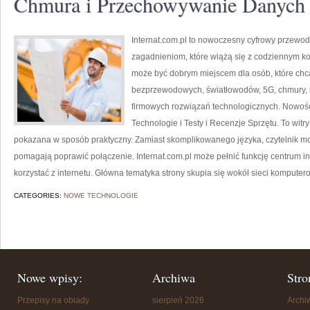
Chmura i Przechowywanie Danych
Internat.com.pl to nowoczesny cyfrowy przewod
zagadnieniom, które wiążą się z codziennym k
może być dobrym miejscem dla osób, które chcą 
bezprzewodowych, światłowodów, 5G, chmury, 
firmowych rozwiązań technologicznych. Nowośc
Technologie i Testy i Recenzje Sprzętu. To witr
pokazana w sposób praktyczny. Zamiast skomplikowanego języka, czytelnik moż
pomagają poprawić połączenie. Internat.com.pl może pełnić funkcję centrum in
korzystać z internetu. Główna tematyka strony skupia się wokół sieci komputer
CATEGORIES:
NOWE TECHNOLOGIE
Nowe wpisy:
Archiwa
Stro
Przepisy na obiady
sierpień 2026
Arch