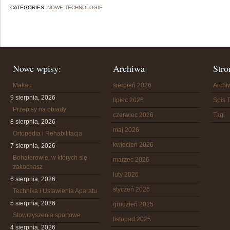
CATEGORIES:
NOWE TECHNOLOGIE
Nowe wpisy:
Archiwa
Stro
Makau
sierpień 2026
Arch
9 sierpnia, 2026
lipiec 2026
Spis T
Przepisy na obiady
czerwiec 2026
Tagi
8 sierpnia, 2026
maj 2026
Ortopedia i Rehabilitacja
kwiecień 2026
7 sierpnia, 2026
Bohaterowie, w których się
marzec 2026
zakochasz
luty 2026
6 sierpnia, 2026
styczeń 2026
Technika i Ustawienia Aparatu
5 sierpnia, 2026
grudzień 2025
Stowrzyszenia sportowe
listopad 2025
4 sierpnia, 2026