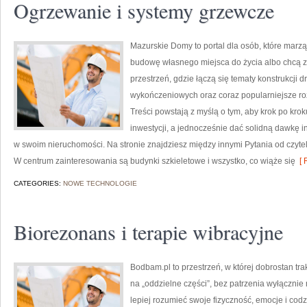
Ogrzewanie i systemy grzewcze
Mazurskie Domy to portal dla osób, które marzą
budowę własnego miejsca do życia albo chcą z
przestrzeń, gdzie łączą się tematy konstrukcji 
wykończeniowych oraz coraz popularniejsze r
Treści powstają z myślą o tym, aby krok po kro
inwestycji, a jednocześnie dać solidną dawkę i
w swoim nieruchomości. Na stronie znajdziesz między innymi Pytania od czytel
W centrum zainteresowania są budynki szkieletowe i wszystko, co wiąże się
[ 
CATEGORIES:
NOWE TECHNOLOGIE
Biorezonans i terapie wibracyjne
Bodbam.pl to przestrzeń, w której dobrostan tra
na „oddzielne części”, bez patrzenia wyłącznie 
lepiej rozumieć swoje fizyczność, emocje i codz