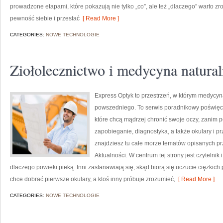
prowadzone etapami, które pokazują nie tylko „co”, ale też „dlaczego” warto zr
pewność siebie i przestać
[ Read More ]
CATEGORIES:
NOWE TECHNOLOGIE
Ziołolecznictwo i medycyna natura
Express Optyk to przestrzeń, w którym medycyna
powszedniego. To serwis poradnikowy poświęco
które chcą mądrzej chronić swoje oczy, zanim po
zapobieganie, diagnostyka, a także okulary i p
znajdziesz tu całe morze tematów opisanych prz
Aktualności. W centrum tej strony jest czytelnik
dlaczego powieki pieką. Inni zastanawiają się, skąd biorą się uczucie ciężkic
chce dobrać pierwsze okulary, a ktoś inny próbuje zrozumieć,
[ Read More ]
CATEGORIES:
NOWE TECHNOLOGIE