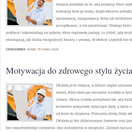
miejsce powstało po to, aby przepisy, które zwy
instrukcję krok po kroku, dzięki któremu potraf
sprzedawcą, usługodawcą, firmą lub kontrahent
porządkować, a nie paraliżować. Dlatego treśc
praktyce i odpowiadają na pytania, które naprawdę padają: co zrobić, gdy produ
obowiązują, jak działa niezgodność towaru z umową. W efekcie czytelnik nie d
CATEGORIES:
NOWE TECHNOLOGIE
Motywacja do zdrowego stylu życi
OKdieta.pl to miejsce, w którym mądre odżywiani
serwis, który obiecuje nierealne rezultaty w ty
zmiany. Strona została pomyślana tak, aby każd
konkretne wskazówki dotyczące diety, a także na
od teorii do działania. Polecamy działy Diety a
OKdieta.pl stoi zbilansowane żywienie oraz pod
bez niepotrzebnego cierpienia i bez wchodzenia w skrajności. Zamiast narzuca