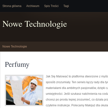
Strona główna
Archiwum
Spis Treści
Tagi
Nowe Technologie
Nowe Technologie
Perfumy
Jak Się Malować to platforma stworzone z myś
sposób zrozumiały. Ten serwis łączy rady dla tyc
materiałami dla ambitnych pasjonatów, dzięki 
umiejętności. Jeśli szukasz natchnienia na codz
chcesz po prostu lepiej zrozumieć, co działa prz
czytelne instrukcje. Polecamy Makijaż dla okula