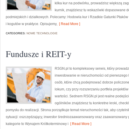
kilka kur na podwórku, prowadzisz większą za
kurnik, znajdziesz tu wskazówki dopasowane d
podmiejskich i działkowych. Polecamy: Hodowla kur i Rzadkie Gatunki Ptaków 
i kogutów w praktyce. Opisujemy,
[ Read More ]
CATEGORIES:
NOWE TECHNOLOGIE
Fundusze i REIT-y
RSGN.pl to kompleksowy serwis, który prowadzi
inwestowanie w nieruchomości od pierwszego kr
osób, które chcą podejmować dobrze policzone 
lokum, czy przy rozszerzaniu portfela projektów
wartości. Sednem RSGN.pl jest realne podejści
ogólników znajdziesz tu konkretne kroki, checkl
pomysłu do realizacji. Strona porządkuje temat nieruchomości tak, aby czyteln
sytuacji: oszczędzający, inwestor średniozaawansowany oraz zaawansowany g
kategorie to Wynajem Krótkoterminowy i
[ Read More ]