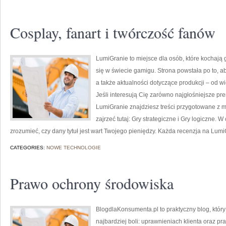
Cosplay, fanart i twórczość fanów
LumiGranie to miejsce dla osób, które kochają g
się w świecie gamigu. Strona powstała po to, a
a także aktualności dotyczące produkcji – od wi
Jeśli interesują Cię zarówno najgłośniejsze prem
LumiGranie znajdziesz treści przygotowane z my
zajrzeć tutaj: Gry strategiczne i Gry logiczne. 
zrozumieć, czy dany tytuł jest wart Twojego pieniędzy. Każda recenzja na LumiG
CATEGORIES:
NOWE TECHNOLOGIE
Prawo ochrony środowiska
BlogdlaKonsumenta.pl to praktyczny blog, który
najbardziej boli: uprawnieniach klienta oraz p