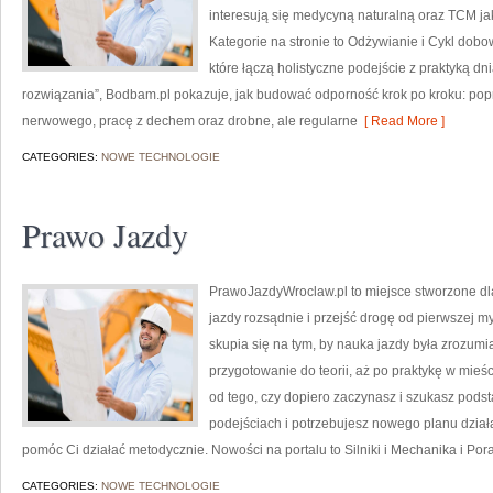
interesują się medycyną naturalną oraz TCM j
Kategorie na stronie to Odżywianie i Cykl dobowy
które łączą holistyczne podejście z praktyką 
rozwiązania”, Bodbam.pl pokazuje, jak budować odporność krok po kroku: po
nerwowego, pracę z dechem oraz drobne, ale regularne
[ Read More ]
CATEGORIES:
NOWE TECHNOLOGIE
Prawo Jazdy
PrawoJazdyWroclaw.pl to miejsce stworzone dl
jazdy rozsądnie i przejść drogę od pierwszej my
skupia się na tym, by nauka jazdy była zrozumi
przygotowanie do teorii, aż po praktykę w mieśc
od tego, czy dopiero zaczynasz i szukasz podst
podejściach i potrzebujesz nowego planu działa
pomóc Ci działać metodycznie. Nowości na portalu to Silniki i Mechanika i Po
CATEGORIES:
NOWE TECHNOLOGIE