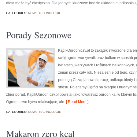
dieta może być elastyczna. Dla jednych kluczowe będzie układanie jadłospisu,
CATEGORIES:
NOWE TECHNOLOGIE
Porady Sezonowe
KącikOgrodniczy.pl to zakątek stworzone dla entu
swój ogród, warzywnik oraz balkon w sposób pr
kwiatach, warzywach i roślinach balkonowych,
zmian przez cały rok. Niezależnie od tego, czy m
pomogą Ci zaplanować pracę, uniknąć błędy i c
stresu. Polecamy Ogród na skarpie i trudnym tere
zbiór porad. KącikOgrodniczy.pl powstał jako towarzysz ogrodnika, w którym lic
Ogrodnictwo bywa relaksujące, ale
[ Read More ]
CATEGORIES:
NOWE TECHNOLOGIE
Makaron zero kcal