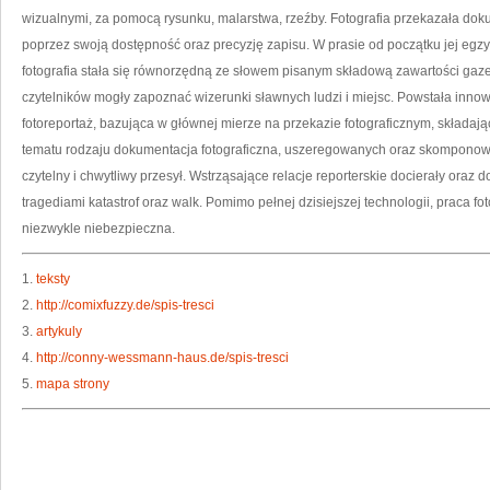
wizualnymi, za pomocą rysunku, malarstwa, rzeźby. Fotografia przekazała do
poprzez swoją dostępność oraz precyzję zapisu. W prasie od początku jej egz
fotografia stała się równorzędną ze słowem pisanym składową zawartości gazet.
czytelników mogły zapoznać wizerunki sławnych ludzi i miejsc. Powstała inno
fotoreportaż, bazująca w głównej mierze na przekazie fotograficznym, składaj
tematu rodzaju dokumentacja fotograficzna, uszeregowanych oraz skompono
czytelny i chwytliwy przesył. Wstrząsające relacje reporterskie docierały oraz 
tragediami katastrof oraz walk. Pomimo pełnej dzisiejszej technologii, praca f
niezwykle niebezpieczna.
1.
teksty
2.
http://comixfuzzy.de/spis-tresci
3.
artykuly
4.
http://conny-wessmann-haus.de/spis-tresci
5.
mapa strony