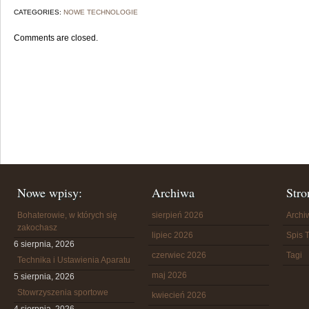
CATEGORIES:
NOWE TECHNOLOGIE
Comments are closed.
Nowe wpisy:
Archiwa
Stro
Bohaterowie, w których się
sierpień 2026
Arch
zakochasz
lipiec 2026
Spis T
6 sierpnia, 2026
czerwiec 2026
Tagi
Technika i Ustawienia Aparatu
maj 2026
5 sierpnia, 2026
Stowrzyszenia sportowe
kwiecień 2026