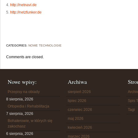
4.
http://netnavi.de
5.
http://netzfunker.de
CATEGORIES:
NOWE TECHNOLOGIE
Comments are closed.
Nowe wpisy:
Archiwa
Stro
Przepisy na obiady
sierpień 2026
Arch
8 sierpnia, 2026
lipiec 2026
Spis T
Ortopedia i Rehabilitacja
czerwiec 2026
Tagi
7 sierpnia, 2026
maj 2026
Bohaterowie, w których się
zakochasz
kwiecień 2026
6 sierpnia, 2026
marzec 2026