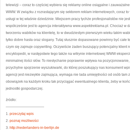
telewizji – coraz to częściej wybiera się reklamy online osiągalne i zauważalne
WWW. W związku z rozrastającym się sektorem reklam internetowych, coraz to w
usługi w tej właśnie dziedzinie. Miejscem pracy tychże profesjonalistów nie je
współcześnie jest to agencja interaktywna www.aspektreklama.pl. Chociaż w da
tworzeniu wabików na klientelę, to w dwudziestym pierwszym wieku takim wabik
tylko dobre hasła oraz slogany. Tutaj słusznie dopasowane powinny być całe te
czym się zajmuje copywriting. Oczywiście żaden buszujący potencjalny klient ni
encyklopedii, w następstwie tego także na witrynie internetowej WWW ekspe
minimalnej ilości słów. To niesłychanie poprawnie wpływa na pozycjonowanie,
przychylne spojrzenie wyszukiwarki, do której poszukujący nas konsument wpi
agencji jest niezwykle zajmująca, wymaga nie lada umiejętności od osób tam z
obowiązek na każdym kroku tak przyciągać ewentualnego klienta, żeby w końc
jednostki gospodarczej.
źródło:
———————————
1.
przeczytaj wpis
2.
poznaj możliwości
3.
http://nederlanders-in-berlijn.de