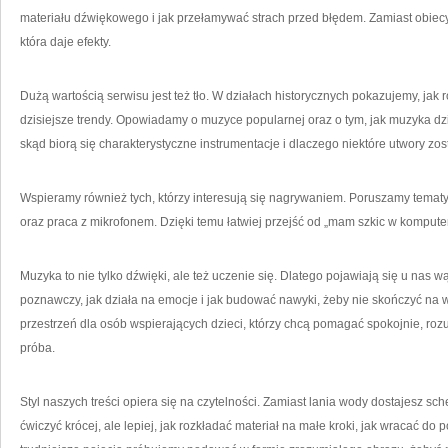
materiału dźwiękowego i jak przełamywać strach przed błędem. Zamiast obiecy
która daje efekty.
Dużą wartością serwisu jest też tło. W działach historycznych pokazujemy, jak 
dzisiejsze trendy. Opowiadamy o muzyce popularnej oraz o tym, jak muzyka dzia
skąd biorą się charakterystyczne instrumentacje i dlaczego niektóre utwory zos
Wspieramy również tych, którzy interesują się nagrywaniem. Poruszamy tema
oraz praca z mikrofonem. Dzięki temu łatwiej przejść od „mam szkic w komputer
Muzyka to nie tylko dźwięki, ale też uczenie się. Dlatego pojawiają się u nas w
poznawczy, jak działa na emocje i jak budować nawyki, żeby nie skończyć na w
przestrzeń dla osób wspierających dzieci, którzy chcą pomagać spokojnie, rozu
próba.
Styl naszych treści opiera się na czytelności. Zamiast lania wody dostajesz s
ćwiczyć krócej, ale lepiej, jak rozkładać materiał na małe kroki, jak wracać do