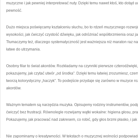
muzyczne i jak pewniej interpretować nuty. Dzięki temu nawet ktoś, kto dotąd 
pewność.
Dużo miejsca poświęcamy kształceniu słuchu, bo to rdzeń muzycznego rozwoj
wysokości, jak ćwiczyć czystość dźwięku, jak odróżniać współbrzmienia oraz
Tłumaczymy też, dlaczego systematyczność jest ważniejsza niż maraton raz na m
łatwe do utrzymania.
Osobny filar to świat akordów. Rozkładamy na czynniki pierwsze czterodźwięki
pokazujemy, jak czytać utwór „od środka”. Dzięki temu łatwiej zrozumiesz, cz
tworzą kolorystyczny „haczyk”. To podejście przydaje się zarówno w muzyce ro
akordów.
Ważnym tematem są narzędzia muzyka. Opisujemy rodziny instrumentów, podpo
ćwiczyć bez frustracji. Równolegle rozwijamy wątki wokalne: higiena głosu, pr
Pokazujemy, jak pracować nad zakresem, co robić, gdy głos brzmi płasko, i jak
Nie zapominamy o kreatywności. W tekstach o muzycznej wolności podpowiada