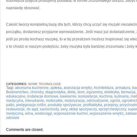
trudniejsze pojęcia próbujemy podawać w formie zrozumiałego obrazu, żebyś mó
naprawdę stosować.
Całość tworzy kompletną bazę dla tych, którzy chcą uczyć się muzyki niezależni
początku, dostaniesz przyjazne wprowadzenie. Jeśli masz już doświadczenie, z
jeśli po prostu kochasz muzykę, to w tej przestrzeni możesz inspirować się wte
o to chodzi w naszym podejściu: żeby muzyka była bardziej zrozumiała i żeby
CATEGORIES:
NOWE TECHNOLOGIE
Tagi:
akcesoria kuchenne
,
apteka
,
aranżacja wnętrz
,
Architektura
,
armatura
,
ba
Budownictwo
,
choroby
,
diagnostyka
,
dieta
,
dom
,
egzaminy
,
elektryka
,
farmacja
edukacyjne
,
instalacje domowe
,
kawiarnie
,
korepetycje
,
kuchnia
,
kulinaria
,
mat
medycyna
,
mieszkanie
,
motocykle
,
motoryzacja
,
odchudzanie
,
ogród
,
ogrodnic
patio
,
pielęgnacja roślin
,
produkty spożywcze
,
profilaktyka
,
przepisy
,
przychodn
restauracje
,
rtv agd
,
samochody
,
sery
,
sklep spożywczy
,
sprzęt medyczny
,
supe
medyczna
,
wina
,
wodociągi
,
wyposażenie kuchni
,
wyposażenie wnętrz
,
zabaw
zdrowie
Comments are closed.