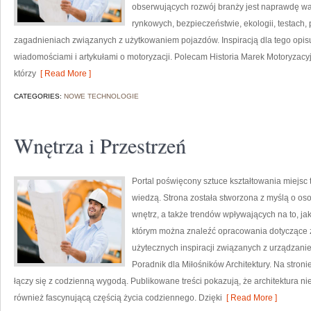
obserwujących rozwój branży jest naprawdę wa
rynkowych, bezpieczeństwie, ekologii, testach
zagadnieniach związanych z użytkowaniem pojazdów. Inspiracją dla tego opisu j
wiadomościami i artykułami o motoryzacji. Polecam Historia Marek Motoryzacyjny
którzy
[ Read More ]
CATEGORIES:
NOWE TECHNOLOGIE
Wnętrza i Przestrzeń
Portal poświęcony sztuce kształtowania miejsc t
wiedzą. Strona została stworzona z myślą o osob
wnętrz, a także trendów wpływających na to, jak
którym można znaleźć opracowania dotyczące zar
użytecznych inspiracji związanych z urządzani
Poradnik dla Miłośników Architektury. Na stronie
łączy się z codzienną wygodą. Publikowane treści pokazują, że architektura nie 
również fascynującą częścią życia codziennego. Dzięki
[ Read More ]