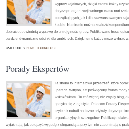
wypraw kajakowych, dzięki czemu każdy użytk
dotyczące organizacji wolnego czasu nad rzek
początkujących, jak i dla zaawansowanych kajak
Łodzie. Na stronie można znaleźć kompendium
dobrać odpowiednią wyprawę do umiejętności grupy. Publikowane treści opisują
bardziej dynamiczne odcinki dla ambitnych. Dzięki temu każdy może wybrać wa
CATEGORIES:
NOWE TECHNOLOGIE
Porady Ekspertów
Ta strona to internetowa przestrzeń, które op
i parach. Witryna jest poświęcony świata mody ś
wskazówkami. To coś więcej niż zwykły blog, ale
spotyka się z logistyką. Polecam Porady Ekspert
czytelnik natrafi na liczne artykuły dotyczące kr
organizacyjnych szczegółów. Publikacje ułatwia
wyjaśniają, jak połączyć wygodę z elegancją, a przy tym nie zapominają o prak