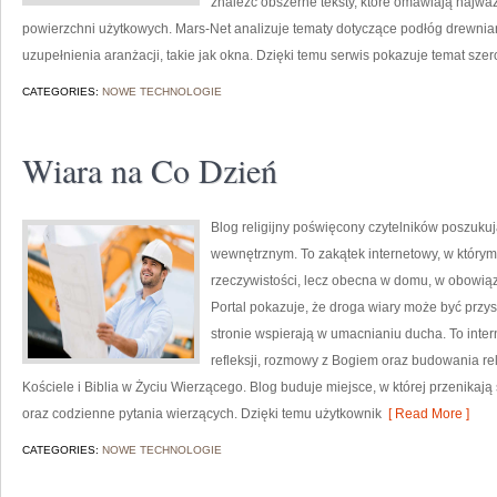
znaleźć obszerne teksty, które omawiają najwa
powierzchni użytkowych. Mars-Net analizuje tematy dotyczące podłóg drewni
uzupełnienia aranżacji, takie jak okna. Dzięki temu serwis pokazuje temat szer
CATEGORIES:
NOWE TECHNOLOGIE
Wiara na Co Dzień
Blog religijny poświęcony czytelników poszukuj
wewnętrznym. To zakątek internetowy, w którym
rzeczywistości, lecz obecna w domu, w obowiąz
Portal pokazuje, że droga wiary może być przys
stronie wspierają w umacnianiu ducha. To int
refleksji, rozmowy z Bogiem oraz budowania rel
Kościele i Biblia w Życiu Wierzącego. Blog buduje miejsce, w której przenikają
oraz codzienne pytania wierzących. Dzięki temu użytkownik
[ Read More ]
CATEGORIES:
NOWE TECHNOLOGIE