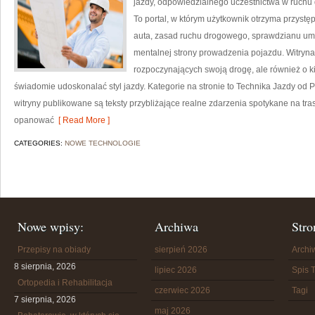
jazdy, odpowiedzialnego uczestnictwa w ruch
To portal, w którym użytkownik otrzyma przystę
auta, zasad ruchu drogowego, sprawdzianu umie
mentalnej strony prowadzenia pojazdu. Witryna
rozpoczynających swoją drogę, ale również o k
świadomie udoskonalać styl jazdy. Kategorie na stronie to Technika Jazdy od P
witryny publikowane są teksty przybliżające realne zdarzenia spotykane na tra
opanować
[ Read More ]
CATEGORIES:
NOWE TECHNOLOGIE
Nowe wpisy:
Archiwa
Stro
Przepisy na obiady
sierpień 2026
Arch
8 sierpnia, 2026
lipiec 2026
Spis T
Ortopedia i Rehabilitacja
czerwiec 2026
Tagi
7 sierpnia, 2026
maj 2026