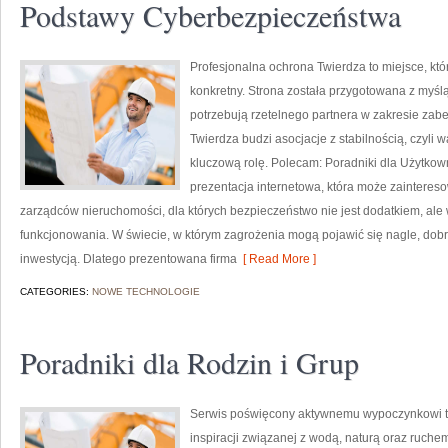
Podstawy Cyberbezpieczeństwa
Profesjonalna ochrona Twierdza to miejsce, kt
konkretny. Strona została przygotowana z myślą 
potrzebują rzetelnego partnera w zakresie za
Twierdza budzi asocjacje z stabilnością, czyli 
kluczową rolę. Polecam: Poradniki dla Użytkow
prezentacja internetowa, która może zainteres
zarządców nieruchomości, dla których bezpieczeństwo nie jest dodatkiem, a
funkcjonowania. W świecie, w którym zagrożenia mogą pojawić się nagle, dob
inwestycją. Dlatego prezentowana firma
[ Read More ]
CATEGORIES:
NOWE TECHNOLOGIE
Poradniki dla Rodzin i Grup
Serwis poświęcony aktywnemu wypoczynkowi to 
inspiracji związanej z wodą, naturą oraz ruche