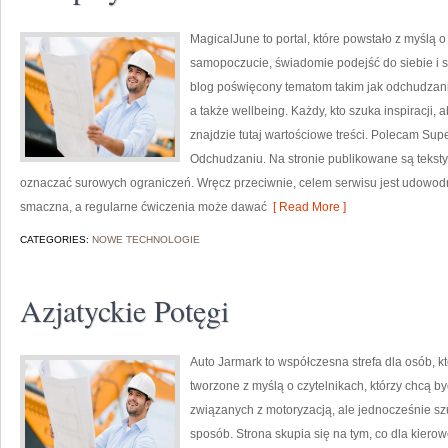
MagicalJune to portal, które powstało z myślą 
samopoczucie, świadomie podejść do siebie i s
blog poświęcony tematom takim jak odchudzani
a także wellbeing. Każdy, kto szuka inspiracji, ab
znajdzie tutaj wartościowe treści. Polecam Supe
Odchudzaniu. Na stronie publikowane są teksty, 
oznaczać surowych ograniczeń. Wręcz przeciwnie, celem serwisu jest udowodn
smaczna, a regularne ćwiczenia może dawać
[ Read More ]
CATEGORIES:
NOWE TECHNOLOGIE
Azjatyckie Potęgi
Auto Jarmark to współczesna strefa dla osób, 
tworzone z myślą o czytelnikach, którzy chcą 
związanych z motoryzacją, ale jednocześnie szu
sposób. Strona skupia się na tym, co dla kiero