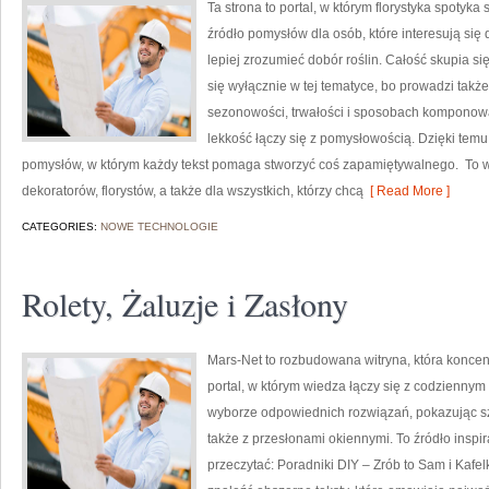
Ta strona to portal, w którym florystyka spotyka
źródło pomysłów dla osób, które interesują się
lepiej zrozumieć dobór roślin. Całość skupia s
się wyłącznie w tej tematyce, bo prowadzi także
sezonowości, trwałości i sposobach komponowani
lekkość łączy się z pomysłowością. Dzięki temu
pomysłów, w którym każdy tekst pomaga stworzyć coś zapamiętywalnego. To wa
dekoratorów, florystów, a także dla wszystkich, którzy chcą
[ Read More ]
CATEGORIES:
NOWE TECHNOLOGIE
Rolety, Żaluzje i Zasłony
Mars-Net to rozbudowana witryna, która koncen
portal, w którym wiedza łączy się z codzienny
wyborze odpowiednich rozwiązań, pokazując sz
także z przesłonami okiennymi. To źródło inspir
przeczytać: Poradniki DIY – Zrób to Sam i Kafel