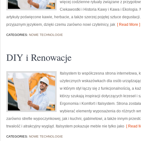
więcej codzienne rytuały związane z przygot
Ciekawostki i Historia Kawy i Kawa i Ekologia
artykuły poświęcone kawie, herbacie, a także szerzej pojętej sztuce degustacji.
przyjaznym językiem, dzięki czemu zarówno nowi czytelnicy, jak
[ Read More ]
CATEGORIES:
NOWE TECHNOLOGIE
DIY i Renowacje
Italsystem to współczesna strona internetowa, k
użytecznych wskazówkach dla osób urządzającyc
w którym styl łączy się z funkcjonalnością, a k
którzy szukają inspiracji dotyczących krzeseł 
Ergonomia i Komfort i Italsystem. Strona zosta
wybierać elementy wyposażenia do różnych wnę
zarówno strefie wypoczynkowej, jak i kuchni, gabinetowi, a także innym przes
trwałość i atrakcyjny wygląd. Italsystem pokazuje meble nie tylko jako
[ Read M
CATEGORIES:
NOWE TECHNOLOGIE