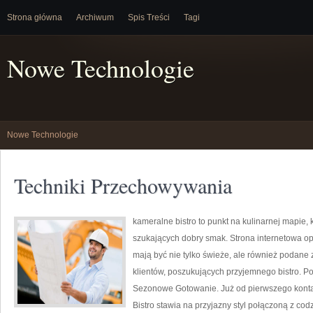
Strona główna
Archiwum
Spis Treści
Tagi
Nowe Technologie
Nowe Technologie
Techniki Przechowywania
kameralne bistro to punkt na kulinarnej mapie,
szukających dobry smak. Strona internetowa op
mają być nie tylko świeże, ale również podane 
klientów, poszukujących przyjemnego bistro. P
Sezonowe Gotowanie. Już od pierwszego kontak
Bistro stawia na przyjazny styl połączoną z co