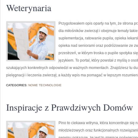
Weterynaria
Przygotowałem opis oparty na tym, że strona prz
dla miłośników zwierząt i obejmuje tematy takie 
suplementacja, ratowanie pupila, opieka lekar
opieka nad seniorami oraz podróżowanie ze zw
przestrzeń, w którym troska o pupile spotyka s
językiem. To portal, który powstał z myślą o oso
szukających konkretnych odpowiedzi w ważnych momentach. Znajdziesz tu duża
pielęgnacji i leczenia zwierząt, a każdy wpis ma pomagać w lepszym rozumien
CATEGORIES:
NOWE TECHNOLOGIE
Inspiracje z Prawdziwych Domów
Pino to ciekawa witryna, która koncentruje si
młodzieżowych oraz funkcjonalnych rozwiązani
serwisu pokazuje, że jest to miejsce poświęcone