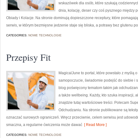
wskazówek dla osób, które szukają codziennych
dnia, kolację, deser czy coś pysznego między p
Obiady i Kolacje. Na stronie dominują dopieszczone receptury, które pomaga
serwis, w którym bezmięsne jedzenie staje się bliska, a potrawy bez glutenu p
CATEGORIES:
NOWE TECHNOLOGIE
Przepisy Fit
MagicalJune to portal, które powstało z myślą 
samopoczucie, świadomie podejść do siebie i s
blog poświęcony tematom takim jak odchudzani
a także wellbeing. Każdy, kto szuka inspiracji, ab
znajdzie tutaj wartościowe treści. Polecam Supe
Odchudzaniu. Na stronie publikowane są teksty, 
oznaczać surowych ograniczeń. Wręcz przeciwnie, celem serwisu jest udowodn
smaczna, a regularne ćwiczenia może dawać
[ Read More ]
CATEGORIES:
NOWE TECHNOLOGIE