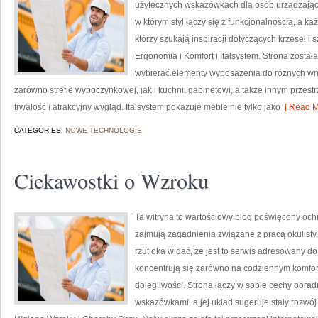
użytecznych wskazówkach dla osób urządzającyc
w którym styl łączy się z funkcjonalnością, a k
którzy szukają inspiracji dotyczących krzeseł 
Ergonomia i Komfort i Italsystem. Strona zosta
wybierać elementy wyposażenia do różnych wnę
zarówno strefie wypoczynkowej, jak i kuchni, gabinetowi, a także innym przes
trwałość i atrakcyjny wygląd. Italsystem pokazuje meble nie tylko jako
[ Read M
CATEGORIES:
NOWE TECHNOLOGIE
Ciekawostki o Wzroku
Ta witryna to wartościowy blog poświęcony och
zajmują zagadnienia związane z pracą okulisty,
rzut oka widać, że jest to serwis adresowany d
koncentrują się zarówno na codziennym komforc
dolegliwości. Strona łączy w sobie cechy porad
wskazówkami, a jej układ sugeruje stały rozwój 