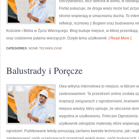
rzeczywistości, lecz obecna w domu, w obowiąz
Portal pokazuje, że droga wiary może być przys
stronie wspierają w umacnianiu ducha. To int
refleksji, rozmowy z Bogiem oraz budowania rel
Kościele i Biblia w Życiu Wierzącego. Blog buduje miejsce, w której przenikają
oraz codzienne pytania wierzących. Dzięki temu użytkownik
[ Read More ]
CATEGORIES:
NOWE TECHNOLOGIE
Balustrady i Poręcze
Owa witryna internetowa to miejsce, w którym w
zastosowaniem. Ta przestrzeń online została 
inspiracji związanych z ogrodzeniami, bramami,
miejsce wiedzy, który opisuje, że otoczenie do
wygodna w użytkowaniu. Polecam Ogrodzenia i Pł
użytkownik odnajdzie materiały, które wspiera
ogrodzeń. Publikowane teksty poruszają zarówno kwestie techniczne, jak i wąt
zainteresować osób urządzających przestrzeń wokół domu, osób budujących, a