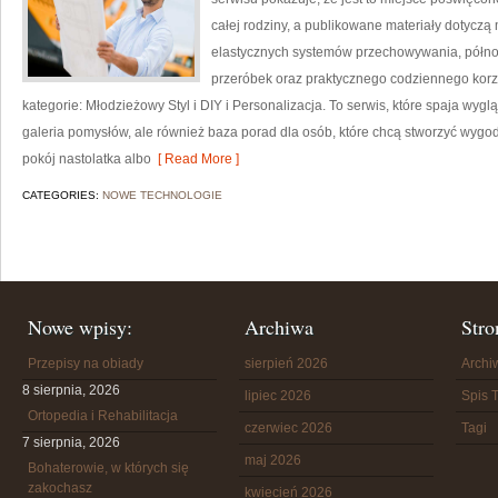
całej rodziny, a publikowane materiały dotyczą
elastycznych systemów przechowywania, półn
przeróbek oraz praktycznego codziennego korzys
kategorie: Młodzieżowy Styl i DIY i Personalizacja. To serwis, które spaja wyglą
galeria pomysłów, ale również baza porad dla osób, które chcą stworzyć wyg
pokój nastolatka albo
[ Read More ]
CATEGORIES:
NOWE TECHNOLOGIE
Nowe wpisy:
Archiwa
Stro
Przepisy na obiady
sierpień 2026
Arch
8 sierpnia, 2026
lipiec 2026
Spis T
Ortopedia i Rehabilitacja
czerwiec 2026
Tagi
7 sierpnia, 2026
maj 2026
Bohaterowie, w których się
zakochasz
kwiecień 2026