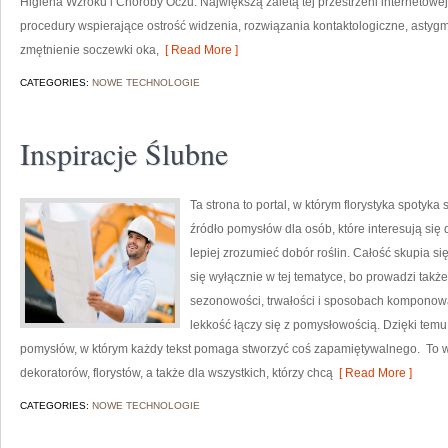
Higiena Wzroku i Choroby Oczu. Największą zaletą tej przestrzeni internetowe
procedury wspierające ostrość widzenia, rozwiązania kontaktologiczne, asty
zmętnienie soczewki oka,
[ Read More ]
CATEGORIES:
NOWE TECHNOLOGIE
Inspiracje Ślubne
Ta strona to portal, w którym florystyka spotyka
źródło pomysłów dla osób, które interesują się
lepiej zrozumieć dobór roślin. Całość skupia s
się wyłącznie w tej tematyce, bo prowadzi także
sezonowości, trwałości i sposobach komponowani
lekkość łączy się z pomysłowością. Dzięki temu
pomysłów, w którym każdy tekst pomaga stworzyć coś zapamiętywalnego. To wa
dekoratorów, florystów, a także dla wszystkich, którzy chcą
[ Read More ]
CATEGORIES:
NOWE TECHNOLOGIE