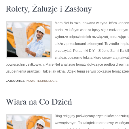
Rolety, Żaluzje i Zasłony
Mars-Net to rozbudowana witryna, która koncen
portal, w którym wiedza łączy się z codzienny
wyborze odpowiednich rozwiązań, pokazując sz
także z przesłonami okiennymi. To źródło inspir
przeczytać: Poradniki DIY – Zrób to Sam i Kafel
znaleźć obszerne teksty, które omawiają najwa
powierzchni użytkowych. Mars-Net analizuje tematy dotyczące podłóg drewni
uzupełnienia aranżacji, takie jak okna. Dzięki temu serwis pokazuje temat szer
CATEGORIES:
NOWE TECHNOLOGIE
Wiara na Co Dzień
Blog religijny poświęcony czytelników poszukuj
wewnętrznym. To zakątek internetowy, w którym