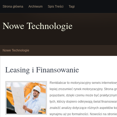
Strona główna
Archiwum
Spis Treści
Tagi
Nowe Technologie
Nowe Technologie
Leasing i Finansowanie
Rentdabcar to motoryzacyjny serwis internetow
lepiej zrozumieć rynek motoryzacyjny. Strona
pojazdami, dzięki czemu może być praktycznym 
tych, którzy dopiero odkrywają świat finansow
znaleźć analizy dotyczące różnych aspektów ko
wynajmu aż po formalności. Nowości na stronie 