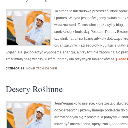
Ta strona to internetowa przestrzeń, które op
i parach. Witryna jest poświęcony świata mody ś
wskazówkami. To coś więcej niż zwykły blog, ale
spotyka się z logistyką. Polecam Porady Ekspert
czytelnik natrafi na liczne artykuły dotyczące kr
organizacyjnych szczegółów. Publikacje ułatwia
wyjaśniają, jak połączyć wygodę z elegancją, a przy tym nie zapominają o prak
zrozumiałą bazę wiedzy, w której porady dla przyszłych małżonków są
[ Read 
CATEGORIES:
NOWE TECHNOLOGIE
Desery Roślinne
JemWegańsko to miejsce, które zostało stworzo
odzwierzęcych i przemyślanego podejścia do co
aromat spotyka się z prostotą, a pomysły kulina
może być urozmaicona, apetyczna i jednocześn