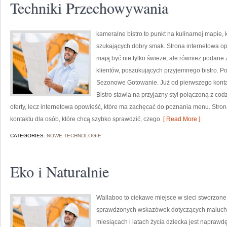
Techniki Przechowywania
kameralne bistro to punkt na kulinarnej mapie,
szukających dobry smak. Strona internetowa op
mają być nie tylko świeże, ale również podane 
klientów, poszukujących przyjemnego bistro. P
Sezonowe Gotowanie. Już od pierwszego kontak
Bistro stawia na przyjazny styl połączoną z co
oferty, lecz internetowa opowieść, które ma zachęcać do poznania menu. Stro
kontaktu dla osób, które chcą szybko sprawdzić, czego
[ Read More ]
CATEGORIES:
NOWE TECHNOLOGIE
Eko i Naturalnie
Wallaboo to ciekawe miejsce w sieci stworzone
sprawdzonych wskazówek dotyczących maluchów
miesiącach i latach życia dziecka jest naprawd