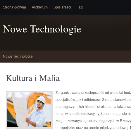
Strona główna
Archiwum
Spis Treści
Tagi
Nowe Technologie
Nowe Technologie
Kultura i Mafia
Zorganizowana przestępczość od wielu lat bu
specjalistów, jak i odbiorców. Strona stanowi
przestępczym, ich historii, strukturze, a takż
temat w sposób edukacyjny, koncentrując się na
zorganizowanych grup przestępczych w Rzeczyp
europejskim oraz na arenie międzynarodowej. P