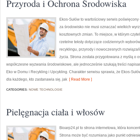
Przyroda i Ochrona Środowiska
Ekos-Sułów to wartościowy serwis poświęcony e
za środowisko nie musi oznaczać wielkich wyr
kosztownych zmian. To miejsce, w którym czyte
rzetelne teksty dotyczące codziennych wyborów
recyklingu, przyrody i nowoczesnych rozwiązań
życia. Strona została przygotowana z myślą o o
współczesne wyzwania środowiskowe, ale jednocześnie szukają treści napisa
Eko w Domu i Recykling i Upcykling. Charakter serwisu sprawia, że Ekos-Sułó
dla każdego, kto zastanawia się, jak
[ Read More ]
CATEGORIES:
NOWE TECHNOLOGIE
Pielęgnacja ciała i włosów
Bioarp24.pl to strona internetowa, która konce
Strona może być rozumiana jako punkt odniesien