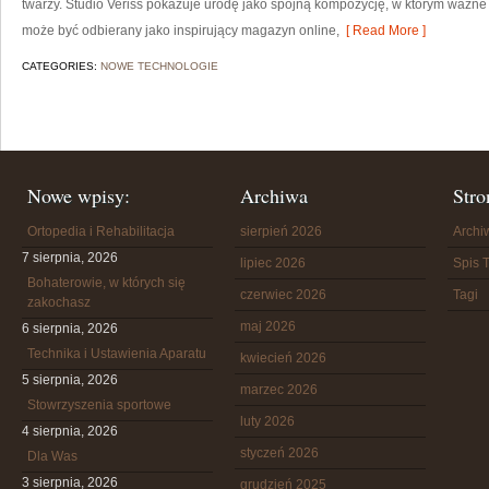
twarzy. Studio Veriss pokazuje urodę jako spójną kompozycję, w którym ważne 
może być odbierany jako inspirujący magazyn online,
[ Read More ]
CATEGORIES:
NOWE TECHNOLOGIE
Nowe wpisy:
Archiwa
Stro
Ortopedia i Rehabilitacja
sierpień 2026
Arch
7 sierpnia, 2026
lipiec 2026
Spis T
Bohaterowie, w których się
czerwiec 2026
Tagi
zakochasz
maj 2026
6 sierpnia, 2026
Technika i Ustawienia Aparatu
kwiecień 2026
5 sierpnia, 2026
marzec 2026
Stowrzyszenia sportowe
luty 2026
4 sierpnia, 2026
styczeń 2026
Dla Was
3 sierpnia, 2026
grudzień 2025