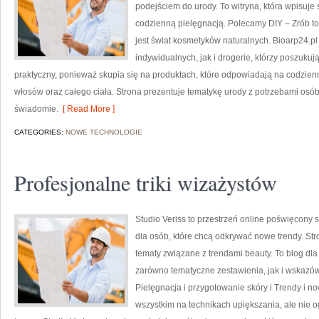
podejściem do urody. To witryna, która wpisuje
codzienną pielęgnacją. Polecamy DIY – Zrób t
jest świat kosmetyków naturalnych. Bioarp24.p
indywidualnych, jak i drogerie, którzy poszukuj
praktyczny, ponieważ skupia się na produktach, które odpowiadają na codzien
włosów oraz całego ciała. Strona prezentuje tematykę urody z potrzebami osób
świadomie.
[ Read More ]
CATEGORIES:
NOWE TECHNOLOGIE
Profesjonalne triki wizażystów
Studio Veriss to przestrzeń online poświęcon
dla osób, które chcą odkrywać nowe trendy. Stro
tematy związane z trendami beauty. To blog dl
zarówno tematyczne zestawienia, jak i wskazówk
Pielęgnacja i przygotowanie skóry i Trendy i n
wszystkim na technikach upiększania, ale nie