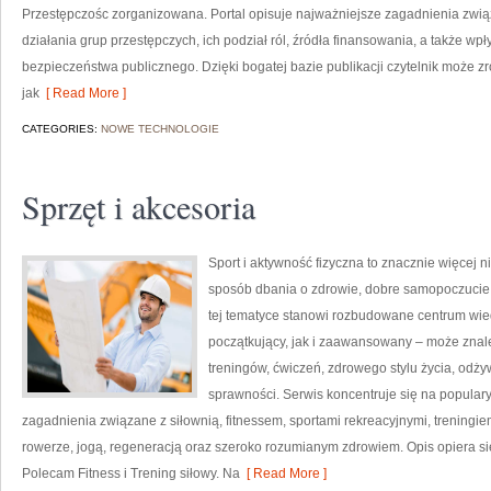
Przestępczośc zorganizowana. Portal opisuje najważniejsze zagadnienia zwi
działania grup przestępczych, ich podział ról, źródła finansowania, a także wpł
bezpieczeństwa publicznego. Dzięki bogatej bazie publikacji czytelnik może 
jak
[ Read More ]
CATEGORIES:
NOWE TECHNOLOGIE
Sprzęt i akcesoria
Sport i aktywność fizyczna to znacznie więcej niż
sposób dbania o zdrowie, dobre samopoczucie
tej tematyce stanowi rozbudowane centrum wie
początkujący, jak i zaawansowany – może znal
treningów, ćwiczeń, zdrowego stylu życia, odż
sprawności. Serwis koncentruje się na popular
zagadnienia związane z siłownią, fitnessem, sportami rekreacyjnymi, treningi
rowerze, jogą, regeneracją oraz szeroko rozumianym zdrowiem. Opis opiera si
Polecam Fitness i Trening siłowy. Na
[ Read More ]