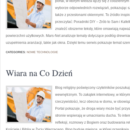
portal, w którym wiedza łączy się z codzienny
wyborze odpowiednich rozwiązań, pokazując sz
także z przesłonami okiennymi. To źródło inspir
przeczytać: Poradniki DIY – Zrób to Sam i Kafel
znaleźć obszerne teksty, które omawiają najwa
powierzchni użytkowych. Mars-Net analizuje tematy dotyczące podłóg drewni
uzupełnienia aranżacji, takie jak okna. Dzięki temu serwis pokazuje temat szer
CATEGORIES:
NOWE TECHNOLOGIE
Wiara na Co Dzień
Blog religijny poświęcony czytelników poszukuj
wewnętrznym. To zakątek internetowy, w którym
rzeczywistości, lecz obecna w domu, w obowiąz
Portal pokazuje, że droga wiary może być przys
stronie wspierają w umacnianiu ducha. To int
refleksji, rozmowy z Bogiem oraz budowania rel
Kościele i Biblia w Życiu Wierzącego. Blog buduje miejsce, w której przenikają