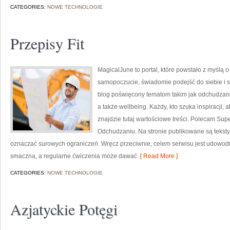
CATEGORIES:
NOWE TECHNOLOGIE
Przepisy Fit
MagicalJune to portal, które powstało z myślą 
samopoczucie, świadomie podejść do siebie i s
blog poświęcony tematom takim jak odchudzani
a także wellbeing. Każdy, kto szuka inspiracji, ab
znajdzie tutaj wartościowe treści. Polecam Supe
Odchudzaniu. Na stronie publikowane są teksty, 
oznaczać surowych ograniczeń. Wręcz przeciwnie, celem serwisu jest udowodn
smaczna, a regularne ćwiczenia może dawać
[ Read More ]
CATEGORIES:
NOWE TECHNOLOGIE
Azjatyckie Potęgi