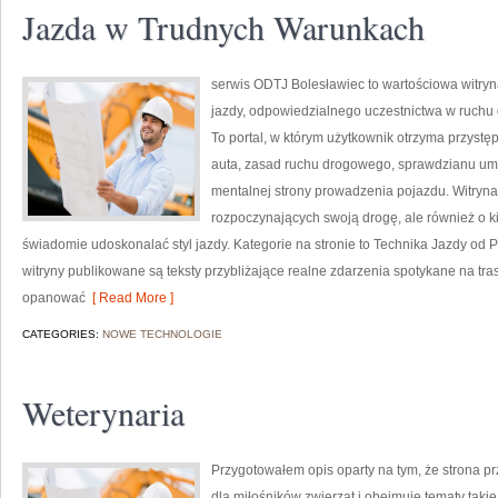
Jazda w Trudnych Warunkach
serwis ODTJ Bolesławiec to wartościowa witryn
jazdy, odpowiedzialnego uczestnictwa w ruch
To portal, w którym użytkownik otrzyma przystę
auta, zasad ruchu drogowego, sprawdzianu umie
mentalnej strony prowadzenia pojazdu. Witryna
rozpoczynających swoją drogę, ale również o k
świadomie udoskonalać styl jazdy. Kategorie na stronie to Technika Jazdy od P
witryny publikowane są teksty przybliżające realne zdarzenia spotykane na tra
opanować
[ Read More ]
CATEGORIES:
NOWE TECHNOLOGIE
Weterynaria
Przygotowałem opis oparty na tym, że strona prz
dla miłośników zwierząt i obejmuje tematy takie 