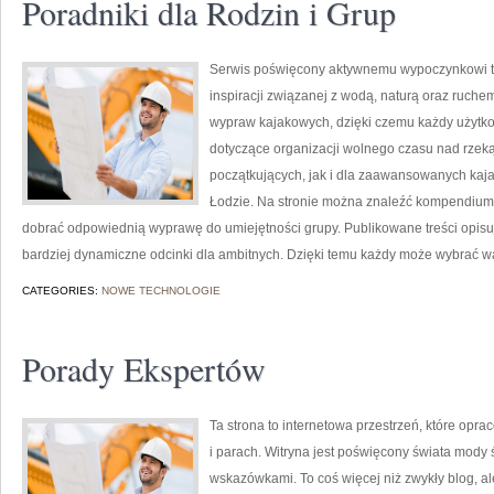
Poradniki dla Rodzin i Grup
Serwis poświęcony aktywnemu wypoczynkowi to 
inspiracji związanej z wodą, naturą oraz ruche
wypraw kajakowych, dzięki czemu każdy użytk
dotyczące organizacji wolnego czasu nad rzek
początkujących, jak i dla zaawansowanych kajak
Łodzie. Na stronie można znaleźć kompendium
dobrać odpowiednią wyprawę do umiejętności grupy. Publikowane treści opisują
bardziej dynamiczne odcinki dla ambitnych. Dzięki temu każdy może wybrać wa
CATEGORIES:
NOWE TECHNOLOGIE
Porady Ekspertów
Ta strona to internetowa przestrzeń, które op
i parach. Witryna jest poświęcony świata mody ś
wskazówkami. To coś więcej niż zwykły blog, ale