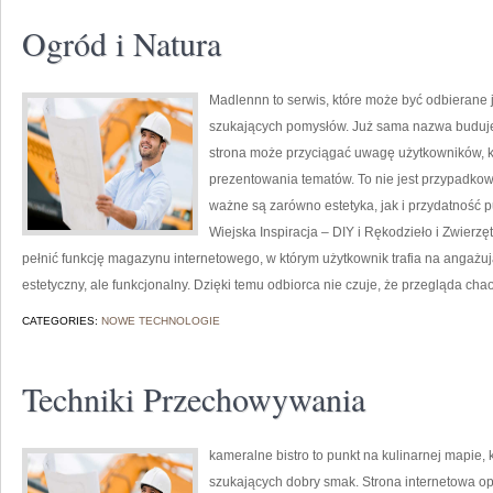
Ogród i Natura
Madlennn to serwis, które może być odbierane 
szukających pomysłów. Już sama nazwa buduje 
strona może przyciągać uwagę użytkowników, kt
prezentowania tematów. To nie jest przypadkowy 
ważne są zarówno estetyka, jak i przydatność 
Wiejska Inspiracja – DIY i Rękodzieło i Zwier
pełnić funkcję magazynu internetowego, w którym użytkownik trafia na angażują
estetyczny, ale funkcjonalny. Dzięki temu odbiorca nie czuje, że przegląda cha
CATEGORIES:
NOWE TECHNOLOGIE
Techniki Przechowywania
kameralne bistro to punkt na kulinarnej mapie,
szukających dobry smak. Strona internetowa op