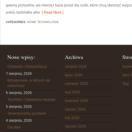
galeria pomysłów, ale również baza porad dla osób, które chcą stworzyć wyg
pokój nastolatka albo
[ Read More ]
CATEGORIES:
NOWE TECHNOLOGIE
Nowe wpisy:
Archiwa
Stro
Ortopedia i Rehabilitacja
sierpień 2026
Arch
7 sierpnia, 2026
lipiec 2026
Spis T
Bohaterowie, w których się
czerwiec 2026
Tagi
zakochasz
maj 2026
6 sierpnia, 2026
Technika i Ustawienia Aparatu
kwiecień 2026
5 sierpnia, 2026
marzec 2026
Stowrzyszenia sportowe
luty 2026
4 sierpnia, 2026
styczeń 2026
Dla Was