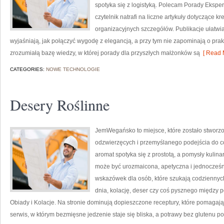
spotyka się z logistyką. Polecam Porady Ekspert
czytelnik natrafi na liczne artykuły dotyczące kr
organizacyjnych szczegółów. Publikacje ułatwia
wyjaśniają, jak połączyć wygodę z elegancją, a przy tym nie zapominają o prak
zrozumiałą bazę wiedzy, w której porady dla przyszłych małżonków są
[ Read 
CATEGORIES:
NOWE TECHNOLOGIE
Desery Roślinne
JemWegańsko to miejsce, które zostało stworzo
odzwierzęcych i przemyślanego podejścia do co
aromat spotyka się z prostotą, a pomysły kulina
może być urozmaicona, apetyczna i jednocześn
wskazówek dla osób, które szukają codziennych
dnia, kolację, deser czy coś pysznego między p
Obiady i Kolacje. Na stronie dominują dopieszczone receptury, które pomaga
serwis, w którym bezmięsne jedzenie staje się bliska, a potrawy bez glutenu p