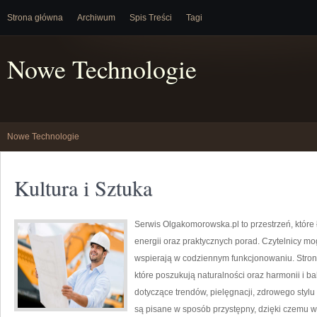
Strona główna
Archiwum
Spis Treści
Tagi
Nowe Technologie
Nowe Technologie
Kultura i Sztuka
Serwis Olgakomorowska.pl to przestrzeń, które
energii oraz praktycznych porad. Czytelnicy mo
wspierają w codziennym funkcjonowaniu. Stron
które poszukują naturalności oraz harmonii i b
dotyczące trendów, pielęgnacji, zdrowego stylu ż
są pisane w sposób przystępny, dzięki czemu 