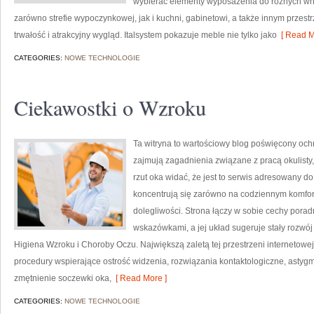
wybierać elementy wyposażenia do różnych wnę
zarówno strefie wypoczynkowej, jak i kuchni, gabinetowi, a także innym przes
trwałość i atrakcyjny wygląd. Italsystem pokazuje meble nie tylko jako
[ Read M
CATEGORIES:
NOWE TECHNOLOGIE
Ciekawostki o Wzroku
Ta witryna to wartościowy blog poświęcony och
zajmują zagadnienia związane z pracą okulisty,
rzut oka widać, że jest to serwis adresowany d
koncentrują się zarówno na codziennym komforc
dolegliwości. Strona łączy w sobie cechy porad
wskazówkami, a jej układ sugeruje stały rozwój 
Higiena Wzroku i Choroby Oczu. Największą zaletą tej przestrzeni internetowe
procedury wspierające ostrość widzenia, rozwiązania kontaktologiczne, asty
zmętnienie soczewki oka,
[ Read More ]
CATEGORIES:
NOWE TECHNOLOGIE