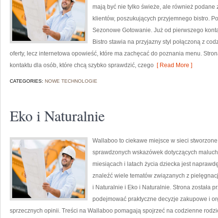
mają być nie tylko świeże, ale również podane 
klientów, poszukujących przyjemnego bistro. P
Sezonowe Gotowanie. Już od pierwszego kontak
Bistro stawia na przyjazny styl połączoną z co
oferty, lecz internetowa opowieść, które ma zachęcać do poznania menu. Stro
kontaktu dla osób, które chcą szybko sprawdzić, czego
[ Read More ]
CATEGORIES:
NOWE TECHNOLOGIE
Eko i Naturalnie
Wallaboo to ciekawe miejsce w sieci stworzone
sprawdzonych wskazówek dotyczących maluchów
miesiącach i latach życia dziecka jest naprawd
znaleźć wiele tematów związanych z pielęgnacj
i Naturalnie i Eko i Naturalnie. Strona została
podejmować praktyczne decyzje zakupowe i org
sprzecznych opinii. Treści na Wallaboo pomagają spojrzeć na codzienne rodzic