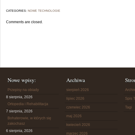
CATEGORIES:
NOWE TECHNOLOGIE
Comments are closed.
Nowe wpisy:
Archiwa
Stro
Przepisy na obiady
sierpień 2026
Arch
8 sierpnia, 2026
lipiec 2026
Spis T
Ortopedia i Rehabilitacja
czerwiec 2026
Tagi
7 sierpnia, 2026
maj 2026
Bohaterowie, w których się
zakochasz
kwiecień 2026
6 sierpnia, 2026
marzec 2026