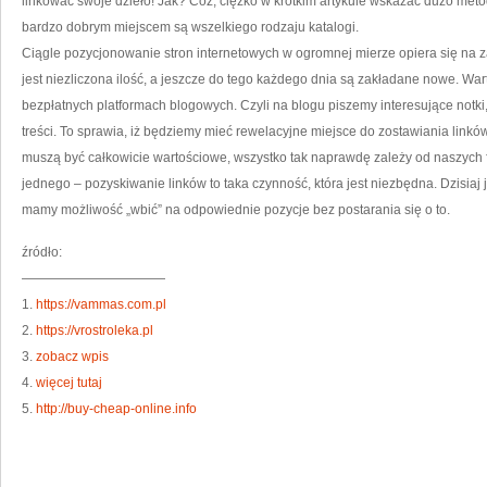
linkować swoje dzieło! Jak? Cóż, ciężko w krótkim artykule wskazać dużo met
bardzo dobrym miejscem są wszelkiego rodzaju katalogi.
Ciągle pozycjonowanie stron internetowych w ogromnej mierze opiera się na z
jest niezliczona ilość, a jeszcze do tego każdego dnia są zakładane nowe. War
bezpłatnych platformach blogowych. Czyli na blogu piszemy interesujące notki
treści. To sprawia, iż będziemy mieć rewelacyjne miejsce do zostawiania linków
muszą być całkowicie wartościowe, wszystko tak naprawdę zależy od naszych
jednego – pozyskiwanie linków to taka czynność, która jest niezbędna. Dzisiaj je
mamy możliwość „wbić” na odpowiednie pozycje bez postarania się o to.
źródło:
———————————
1.
https://vammas.com.pl
2.
https://vrostroleka.pl
3.
zobacz wpis
4.
więcej tutaj
5.
http://buy-cheap-online.info