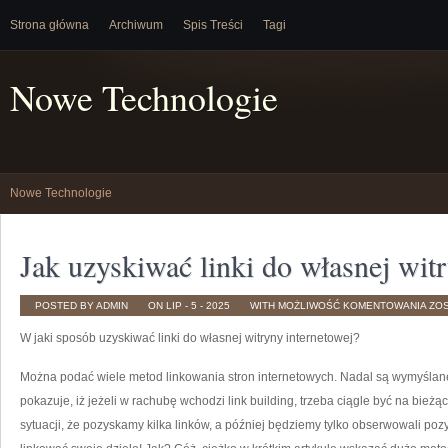
Strona główna
Archiwum
Spis Treści
Tagi
Nowe Technologie
Nowe Technologie
Jak uzyskiwać linki do własnej wit
JAK
POSTED BY ADMIN
ON LIP - 5 - 2025
WITH
MOŻLIWOŚĆ KOMENTOWANIA
ZO
UZY
LIN
W jaki sposób uzyskiwać linki do własnej witryny internetowej?
DO
WŁ
WIT
INT
Można podać wiele metod linkowania stron internetowych. Nadal są wymyślan
pokazuje, iż jeżeli w rachubę wchodzi link building, trzeba ciągle być na bież
sytuacji, że pozyskamy kilka linków, a później będziemy tylko obserwowali po