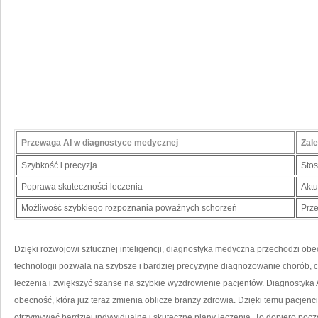
Przewaga​ AI ​w diagnostyce medycznej
Zale
Szybkość i precyzja
Sto
Poprawa skuteczności ⁣leczenia
Aktu
Możliwość szybkiego rozpoznania‌ poważnych schorzeń
Prz
Dzięki rozwojowi sztucznej inteligencji, diagnostyka medyczna przechodzi‍ o
technologii pozwala na szybsze i‍ bardziej precyzyjne diagnozowanie chorób,⁣ c
leczenia⁣ i ​zwiększyć szanse na szybkie wyzdrowienie ‍pacjentów. Diagnostyka AI 
obecność, która już teraz zmienia ‍oblicze ‌branży zdrowia.‌ Dzięki temu⁣ pacjenci
otrzymywać bardziej indywidualne i​ skuteczne plany‍ leczenia. To ⁣dopiero‍ począ