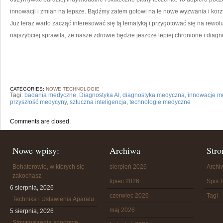
innowacji i zmian⁢ na⁤ lepsze. Bądźmy zatem gotowi na te nowe‌ wyzwania i korzyś
Już‌ teraz warto zacząć interesować się tą​ tematyką⁢ i przygotować się na rewo
najszybciej ​sprawiła,‍ że nasze zdrowie będzie​ jeszcze lepiej chronione i ‌dia
CATEGORIES:
NOWE TECHNOLOGIE
Tagi:
badania medyczne
,
Diagnostyka AI
,
diagnostyka medyczna
,
innowacje m
przyszłość medycyny
,
sztuczna inteligencja
,
technologie medyczne
Comments are closed.
Nowe wpisy:
Archiwa
Stro
Bohaterowie, w których się
sierpień 2026
Arch
zakochasz
lipiec 2026
Spis T
6 sierpnia, 2026
czerwiec 2026
Tagi
Technika i Ustawienia Aparatu
maj 2026
5 sierpnia, 2026
Stowrzyszenia sportowe