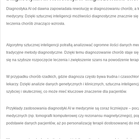
Diagnostyka AI ⁣od dawna‍ zapowiadała rewolucję w diagnozowaniu chorób, a t
medycyny. Dzięki⁤ sztucznej ‌inteligencji możliwości diagnostyczne znacznie się
leczenia‌ chorób znacząco wzrosła.
Algorytmy sztucznej ⁤inteligencji potrafią analizować ogromne ilości danych me
tradycyjne metody diagnostyczne. Dzięki⁢ temu diagnozowanie chorób staje się b
się na szybsze rozpoczęcie leczenia i zwiększenie⁢ szans ​na powodzenie⁣ terapi
W przypadku chorób rzadkich, gdzie diagnoza często bywa​ trudna i‌ czasochłon
lekarzy. Dzięki analizie danych genetycznych ​i⁣ klinicznych, sztuczna inteligenc
szybciej⁢ i skuteczniej, co ​może⁣ mieć kluczowe znaczenie dla⁤ pacjentów.
Przykłady zastosowania diagnostyki AI w‍ medycynie są⁢ coraz liczniejsze⁤ – 
medycznych (np. tomografii komputerowej czy ⁣rezonansu magnetycznego), po
podstawie danych pacjentów, aż po personalizację terapii dostosowanej do indy