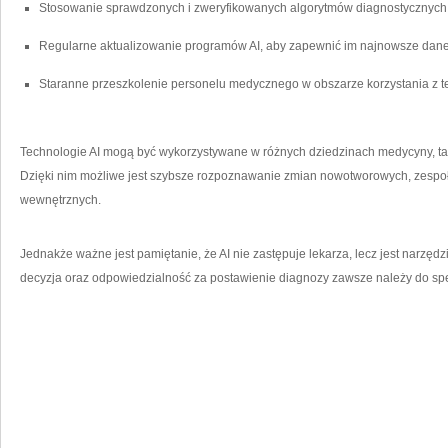
Stosowanie sprawdzonych i ​zweryfikowanych ⁣algorytmów diagnostycznych
Regularne aktualizowanie‍ programów AI, aby‌ zapewnić im najnowsze dane
Staranne przeszkolenie personelu⁤ medycznego w obszarze ⁢korzystania z tec
Technologie AI ‌mogą być ​wykorzystywane w‌ różnych dziedzinach ‍medycyny, ⁤taki
⁣Dzięki nim możliwe jest ⁣szybsze rozpoznawanie⁢ zmian⁢ nowotworowych, zesp
wewnętrznych.
Jednakże ważne jest pamiętanie, że AI nie zastępuje lekarza, ‌lecz jest narz
decyzja oraz odpowiedzialność za postawienie diagnozy zawsze należy do sp