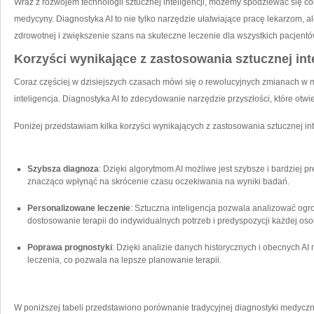
Wraz⁤ z rozwojem technologii ⁤sztucznej inteligencji, możemy ⁢spodziewać ‌się 
medycyny. Diagnostyka AI ⁤to nie tylko narzędzie ułatwiające pracę ⁢lekarzom, a
zdrowotnej ‍i zwiększenie ⁢szans na skuteczne leczenie‍ dla‍ wszystkich pacjentó
Korzyści ⁣wynikające z zastosowania sztucznej int
Coraz​ częściej w dzisiejszych czasach mówi się o rewolucyjnych⁤ zmianach w⁢ 
inteligencja.‍ Diagnostyka ‍AI to‌ zdecydowanie⁣ narzędzie ‍przyszłości, które otw
Poniżej przedstawiam kilka ⁤korzyści wynikających​ z zastosowania sztucznej int
Szybsza diagnoza
: Dzięki algorytmom ⁤AI⁢ możliwe jest szybsze i⁣ bardziej
znacząco wpłynąć ‍na ‍skrócenie czasu‍ oczekiwania na wyniki badań.
Personalizowane ​leczenie
: Sztuczna inteligencja pozwala analizować‌ og
dostosowanie terapii⁢ do indywidualnych potrzeb i predyspozycji każdej oso
Poprawa prognostyki
: Dzięki ​analizie danych historycznych i⁣ obecnych A
leczenia, co pozwala ⁤na lepsze planowanie terapii.
W ‌poniższej⁢ tabeli przedstawiono ⁣porównanie tradycyjnej diagnostyki medyczne