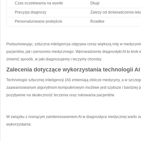
Czas oczekiwania​ na wyniki
Długi
Precyzja diagnozy
Zależy od doświadczenia⁢ lek
Personalizowane⁣ podejście
Rzadkie
Podsumowując, sztuczna inteligencja odgrywa coraz ⁣większą rolę w medycynie,
pacjentów,⁣ jak i personelu ⁣medycznego. Wprowadzenie diagnostyki AI to‍ krok 
zmienić sposób, w jaki diagnozujemy ⁤i leczymy choroby.
Zalecenia dotyczące wykorzystania technologii AI 
Technologie sztucznej inteligencji (AI)⁣ zmieniają oblicze medycyny, a‍ w‍ szczegó
zaawansowanym⁣ algorytmom‍ komputerowym możliwe⁤ jest szybsze​ i bardziej ⁤
⁤pozytywnie​ na ‌skuteczność leczenia oraz rokowania pacjentów.
W‌ związku⁤ z rosnącym zainteresowaniem ⁣AI w diagnostyce medycznej warto zwr
wykorzystania: