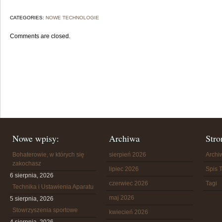
CATEGORIES:
NOWE TECHNOLOGIE
Comments are closed.
Nowe wpisy:
Archiwa
Stro
Bohaterowie, w których się
sierpień 2026
Arch
zakochasz
lipiec 2026
Spis T
6 sierpnia, 2026
czerwiec 2026
Tagi
Technika i Ustawienia Aparatu
maj 2026
5 sierpnia, 2026
Stowrzyszenia sportowe
kwiecień 2026