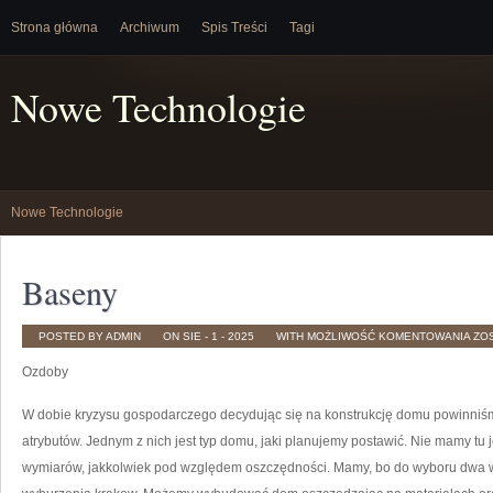
Strona główna
Archiwum
Spis Treści
Tagi
Nowe Technologie
Nowe Technologie
Baseny
BA
POSTED BY ADMIN
ON SIE - 1 - 2025
WITH
MOŻLIWOŚĆ KOMENTOWANIA
ZO
Ozdoby
W dobie kryzysu gospodarczego decydując się na konstrukcję domu powinniś
atrybutów. Jednym z nich jest typ domu, jaki planujemy postawić. Nie mamy 
wymiarów, jakkolwiek pod względem oszczędności. Mamy, bo do wyboru dwa wa