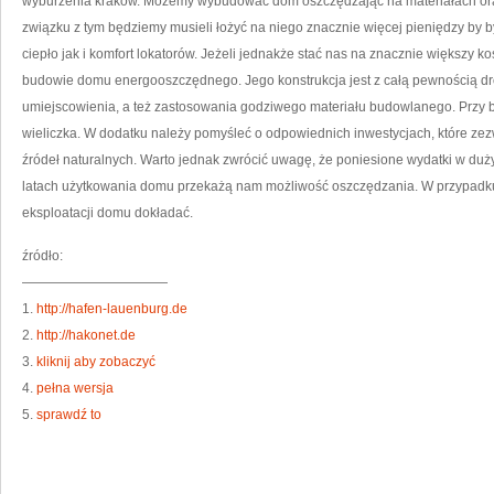
wyburzenia krakow. Możemy wybudować dom oszczędzając na materiałach ora
związku z tym będziemy musieli łożyć na niego znacznie więcej pieniędzy by b
ciepło jak i komfort lokatorów. Jeżeli jednakże stać nas na znacznie większy 
budowie domu energooszczędnego. Jego konstrukcja jest z całą pewnością dr
umiejscowienia, a też zastosowania godziwego materiału budowlanego. Przy 
wieliczka. W dodatku należy pomyśleć o odpowiednich inwestycjach, które zez
źródeł naturalnych. Warto jednak zwrócić uwagę, że poniesione wydatki w du
latach użytkowania domu przekażą nam możliwość oszczędzania. W przypadk
eksploatacji domu dokładać.
źródło:
———————————
1.
http://hafen-lauenburg.de
2.
http://hakonet.de
3.
kliknij aby zobaczyć
4.
pełna wersja
5.
sprawdź to