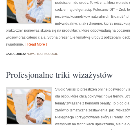
podejściem do urody. To witryna, która wpisuje
codzienną pielęgnacją. Polecamy DIY – Zrób t
jest świat kosmetyków naturalnych. Bioarp24.p
indywidualnych, jak i drogerie, którzy poszukuj
praktyczny, ponieważ skupia się na produktach, które odpowiadają na codzien
włosów oraz całego ciała. Strona prezentuje tematykę urody z potrzebami osób
świadomie.
[ Read More ]
CATEGORIES:
NOWE TECHNOLOGIE
Profesjonalne triki wizażystów
Studio Veriss to przestrzeń online poświęcon
dla osób, które chcą odkrywać nowe trendy. Stro
tematy związane z trendami beauty. To blog dl
zarówno tematyczne zestawienia, jak i wskazówk
Pielęgnacja i przygotowanie skóry i Trendy i n
wszystkim na technikach upiększania, ale nie