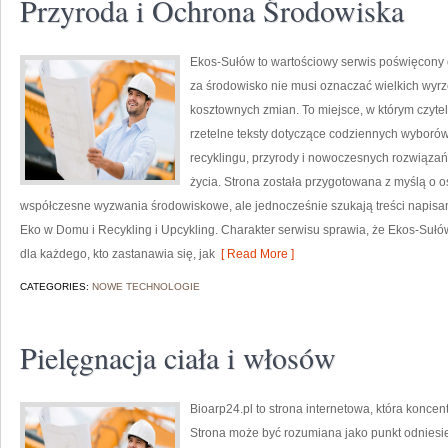
Przyroda i Ochrona Środowiska
Ekos-Sułów to wartościowy serwis poświęcony e
za środowisko nie musi oznaczać wielkich wyr
kosztownych zmian. To miejsce, w którym czyte
rzetelne teksty dotyczące codziennych wyborów
recyklingu, przyrody i nowoczesnych rozwiązań
życia. Strona została przygotowana z myślą o o
współczesne wyzwania środowiskowe, ale jednocześnie szukają treści napisa
Eko w Domu i Recykling i Upcykling. Charakter serwisu sprawia, że Ekos-Sułó
dla każdego, kto zastanawia się, jak
[ Read More ]
CATEGORIES:
NOWE TECHNOLOGIE
Pielęgnacja ciała i włosów
Bioarp24.pl to strona internetowa, która konce
Strona może być rozumiana jako punkt odniesien