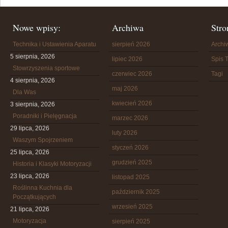
Nowe wpisy:
Archiwa
Stro
Technika i Ustawienia Aparatu
sierpień 2026
Arch
5 sierpnia, 2026
lipiec 2026
Spis T
Stowrzyszenia sportowe
czerwiec 2026
Tagi
4 sierpnia, 2026
maj 2026
Dla Was
kwiecień 2026
3 sierpnia, 2026
Poradniki i Pielęgnacja
marzec 2026
29 lipca, 2026
luty 2026
Waszym Spojrzeniem
styczeń 2026
25 lipca, 2026
grudzień 2025
Historia i Klasyki Motoryzacji
23 lipca, 2026
listopad 2025
Roślinna Kuchnia dla
październik 2025
Początkujących
wrzesień 2025
21 lipca, 2026
Motoryzacja
sierpień 2025