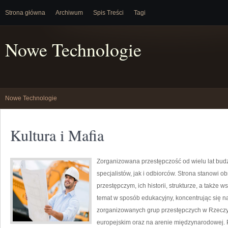
Strona główna
Archiwum
Spis Treści
Tagi
Nowe Technologie
Nowe Technologie
Kultura i Mafia
Zorganizowana przestępczość od wielu lat bu
specjalistów, jak i odbiorców. Strona stanowi
przestępczym, ich historii, strukturze, a takż
temat w sposób edukacyjny, koncentrując się na
zorganizowanych grup przestępczych w Rzeczyp
europejskim oraz na arenie międzynarodowej. P