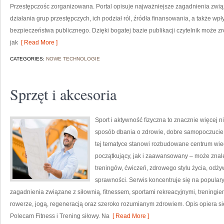
Przestępczośc zorganizowana. Portal opisuje najważniejsze zagadnienia zwi
działania grup przestępczych, ich podział ról, źródła finansowania, a także wpł
bezpieczeństwa publicznego. Dzięki bogatej bazie publikacji czytelnik może 
jak
[ Read More ]
CATEGORIES:
NOWE TECHNOLOGIE
Sprzęt i akcesoria
Sport i aktywność fizyczna to znacznie więcej niż
sposób dbania o zdrowie, dobre samopoczucie
tej tematyce stanowi rozbudowane centrum wie
początkujący, jak i zaawansowany – może znal
treningów, ćwiczeń, zdrowego stylu życia, odż
sprawności. Serwis koncentruje się na popular
zagadnienia związane z siłownią, fitnessem, sportami rekreacyjnymi, treningi
rowerze, jogą, regeneracją oraz szeroko rozumianym zdrowiem. Opis opiera si
Polecam Fitness i Trening siłowy. Na
[ Read More ]